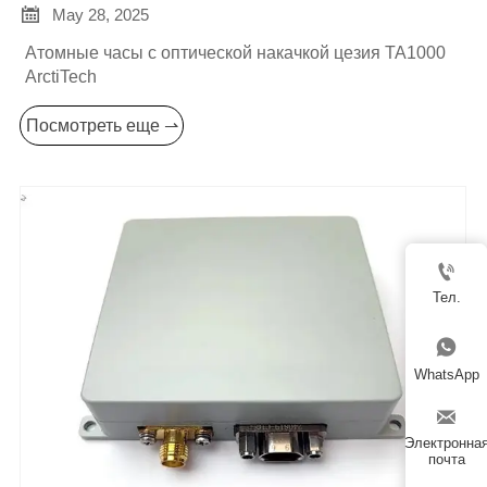

May 28, 2025
Атомные часы с оптической накачкой цезия TA1000
ArctiTech
Посмотреть еще ⇀

Тел.

WhatsApp

Электронна
почта