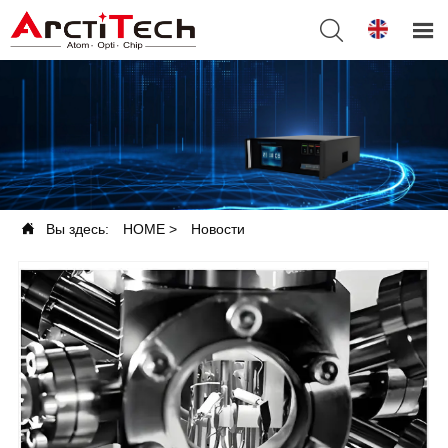



Вы здесь:
HOME
>
Новости