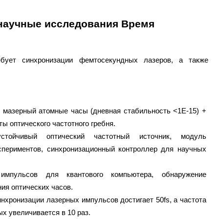
научные исследования Время
бует синхронизации фемтосекундных лазеров, а также
 мазерный атомные часы (дневная стабильность <1E-15) +
ы оптического частотного гребня.
стойчивый оптический частотный источник, модуль
спериментов, синхронизационный контроллер для научных
 импульсов для квантового компьютера, обнаружение
ния оптических часов.
инхронизации лазерных импульсов достигает 50fs, а частота
х увеличивается в 10 раз.