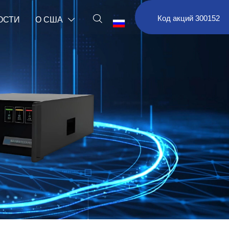

Код акций 300152
ОСТИ
О США

