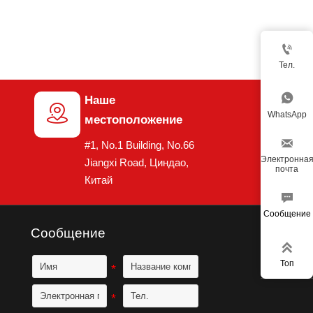

Тел.

Наше

WhatsApp
местоположение

#1, No.1 Building, No.66
Электронна
Jiangxi Road, Циндао,
почта
Китай

Сообщение
Сообщение

Топ