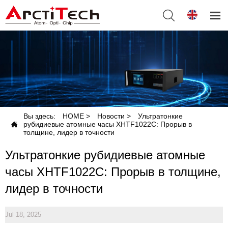


Вы здесь:
HOME
>
Новости
>
Ультратонкие

рубидиевые атомные часы XHTF1022C: Прорыв в
толщине, лидер в точности
Ультратонкие рубидиевые атомные
часы XHTF1022C: Прорыв в толщине,
лидер в точности
Jul 18, 2025