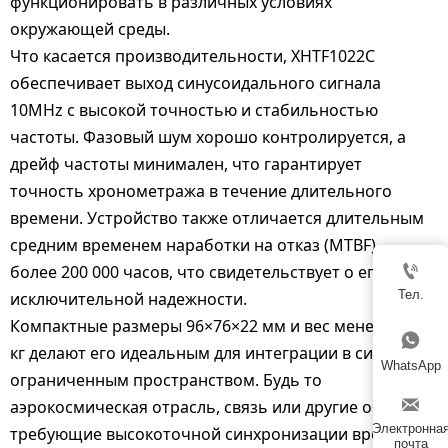
функционировать в различных условиях
окружающей среды.
Что касается производительности, XHTF1022C
обеспечивает выход синусоидального сигнала
10MHz с высокой точностью и стабильностью
частоты. Фазовый шум хорошо контролируется, а
дрейф частоты минимален, что гарантирует
точность хронометража в течение длительного
времени. Устройство также отличается длительным
средним временем наработки на отказ (MTBF) —

более 200 000 часов, что свидетельствует о его
Тел.
исключительной надежности.
Компактные размеры 96×76×22 мм и вес менее 0,35

кг делают его идеальным для интеграции в системы с
WhatsApp
ограниченным пространством. Будь то

аэрокосмическая отрасль, связь или другие области,
Электронна
требующие высокоточной синхронизации времени,
почта