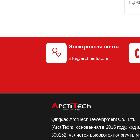
Гц@1
Встр
и PL
Широк
МГц)
Электронная почта

info@arctitech.com
Qingdao ArctiTech Development Co., Ltd.
(ArctiTech), основанная в 2016 году, код 
300152, является высокотехнологичным