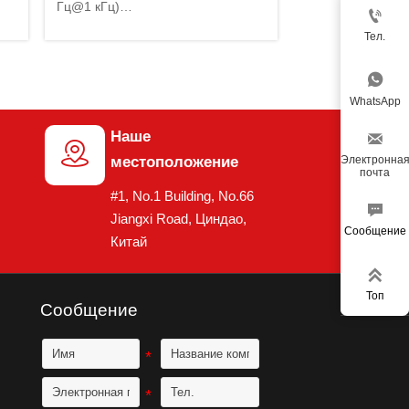
Гц@1 кГц)

XO
Высокая стабильность (0,5ppm)
Тел.
Широкий диапазон частот (до 150
МГц)

WhatsApp
Наше


Электронна
местоположение
почта
#1, No.1 Building, No.66

Jiangxi Road, Циндао,
Сообщение
Китай

Топ
Сообщение