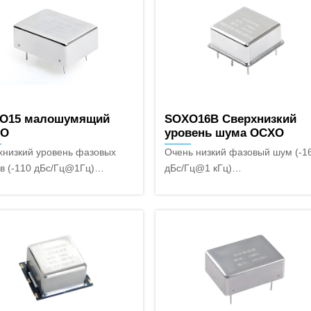
O15 малошумящий
SOXO16B Сверхнизкий
XO
уровень шума OCXO
хнизкий уровень фазовых
Очень низкий фазовый шум (-1
в (-110 дБс/Гц@1Гц)
дБс/Гц@1 кГц)
кая стабильность (2×10
Миниатюрный корпус (25,4
с)
мм×25,4 мм×12,7 мм)