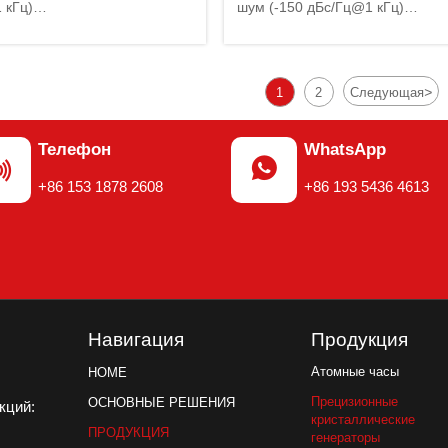
 кГц)
шум (-150 дБс/Гц@1 кГц)
оенный малошумящий OCXO
Встроенный малошумящий OC
L
и PLL
ий диапазон частот (до 160
>
1
2
Следующая
Телефон
WhatsApp


+86 153 1878 2608
+86 193 5436 4613
Навигация
Продукция
Атомные часы
HOME
Прецизионные
ОСНОВНЫЕ РЕШЕНИЯ
акций:
кристаллические
ПРОДУКЦИЯ
генераторы