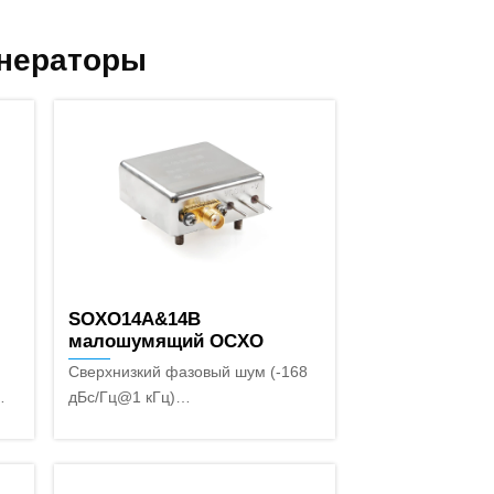
енераторы
SOXO14A&14B
малошумящий OCXO
Сверхнизкий фазовый шум (-168
дБс/Гц@1 кГц)
38
Широкий частотный диапазон (до
160 МГц)