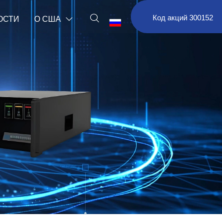

Код акций 300152
ОСТИ
О США

