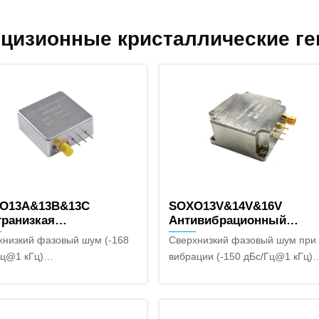
цизионные кристаллические г
O13A&13B&13C
SOXO13V&14V&16V
транизкая
Антивибрационный
тковременная
малошумный OCXO
хнизкий фазовый шум (-168
Сверхнизкий фазовый шум при
бильность OCXO
Гц@1 кГц)
вибрации (-150 дБс/Гц@1 кГц)
кий частотный диапазон (до
Миниатюрный корпус (38 мм × 
МГц)
мм × 20 мм)