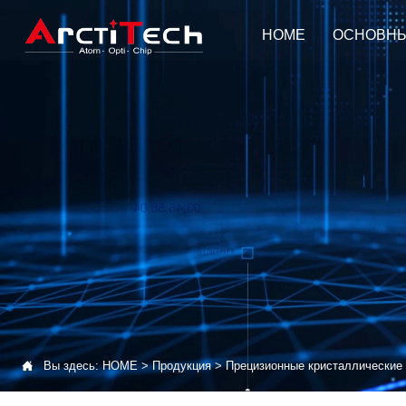
HOME
ОСНОВНЫ

Вы здесь:
HOME
>
Продукция
>
Прецизионные кристаллические