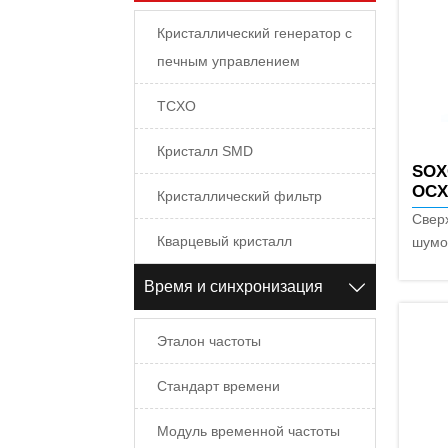
Кристаллический генератор с
печным управлением
TCXO
Кристалл SMD
SOX
OC
Кристаллический фильтр
Свер
Кварцевый кристалл
шумо
Высо
Время и синхронизация

-12/1
Эталон частоты
Стандарт времени
Модуль временной частоты