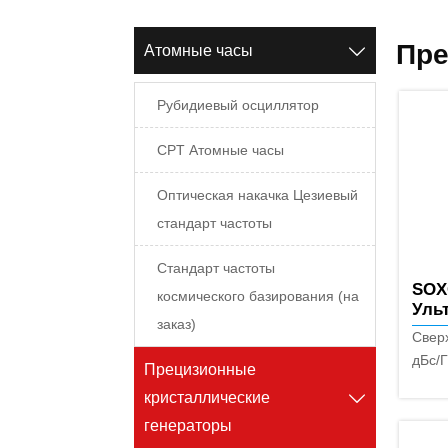
Пре
Атомные часы

Рубидиевый осциллятор
CPT Атомные часы
Оптическая накачка Цезиевый
стандарт частоты
Стандарт частоты
SOX
космического базирования (на
Уль
заказ)
кра
Свер
ста
дБс/
Прецизионные
Широ
кристаллические

160 
генераторы