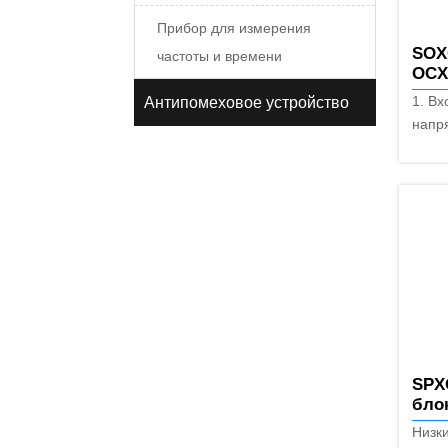
Прибор для измерения
SOX
частоты и времени
OC
1. В
Антипомеховое устройство
напр
2. Не
напр
SPX
бло
Низк