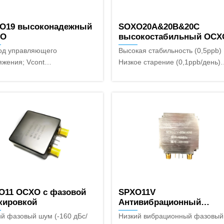
O19 высоконадежный
SOXO20A&20B&20C
XO
высокостабильный OCX
ход управляющего
Высокая стабильность (0,5ppb)
яжения; Vcont
Низкое старение (0,1ppb/день)
т подключения / опорное
Миниатюрный корпус (36 мм × 
яжение; NC/Vref
мм × 13 мм)
O11 OCXO с фазовой
SPXO11V
кировкой
Антивибрационный
фазовращатель OCXO
ий фазовый шум (-160 дБс/
Низкий вибрационный фазовый