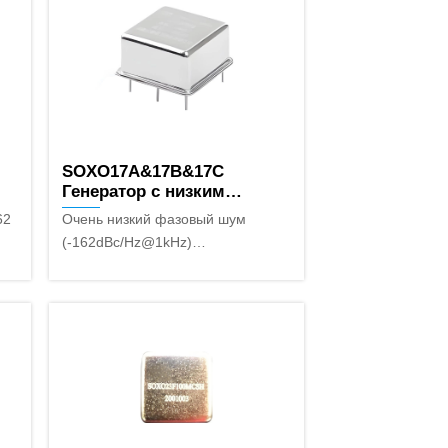
SOXO17A&17B&17C
Генератор с низким
уровнем шума
62
Очень низкий фазовый шум
(-162dBc/Hz@1kHz)
Миниатюрный корпус
(20.2mm×20.2mm×11mm)