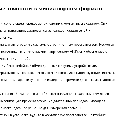
ие точности в миниатюрном формате
и, сочетающее передовые технологии с компактным дизайном. Они
дная навигация, цифровая связь, синхронизация сетей и
ачение.
и для интеграции в системы с ограниченным пространством. Несмотря
 источника питания с низким напряжением +3.3V, они обеспечивают
ичных применений.
им бесперебойный обмен данными с другими устройствами.
рсальность, позволяя легко интегрировать их в существующие системы.
ход 1PPS, гарантируя точное измерение времени даже в самых сложных
z с высокой точностью и стабильностью частоты. Фазовый шум часов
инхронизацию времени в течение длительных периодов. Благодаря
то высоконадежное решение для измерения времени.
ыми в установке. Будь то в космическом пространстве, на глубине