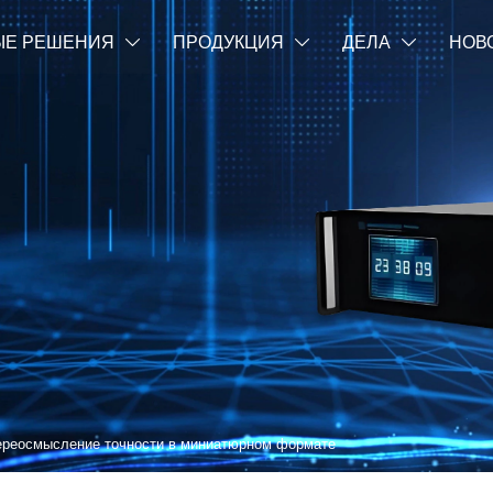
ЫЕ РЕШЕНИЯ
ПРОДУКЦИЯ
ДЕЛА
НОВ



реосмысление точности в миниатюрном формате