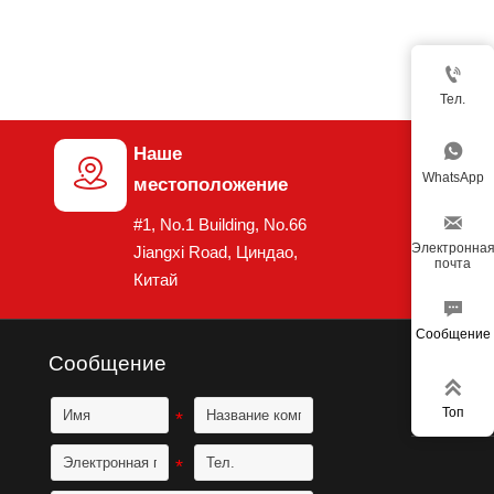

Тел.

Наше

WhatsApp
местоположение

#1, No.1 Building, No.66
Электронна
Jiangxi Road, Циндао,
почта
Китай

Сообщение
Сообщение

Топ