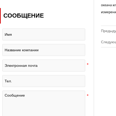
наземных лабораторий
океана и
синхронизации?
измерени
СООБЩЕНИЕ
Предыду
Следую