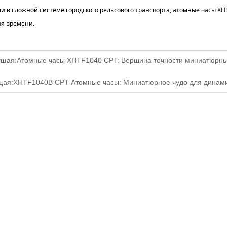
ли в сложной системе городского рельсового транспорта, атомные часы 
я времени.
щая:
Атомные часы XHTF1040 CPT: Вершина точности миниатюрны
щая:
XHTF1040B CPT Атомные часы: Миниатюрное чудо для динам