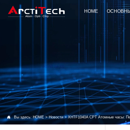
HOME
ОСНОВН

Вы здесь:
HOME
>
Новости
>
XHTF1040A CPT Атомные часы: Пе