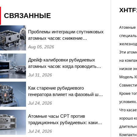
XHTF
СВЯЗАННЫЕ
Атомные 
Проблемы интеграции спутниковых
специаль
атомных часов: снижение
железнод
частотных сдвигов, вызванных
Aug 05, 2026
радиацией, в миссиях на низкой
Эти атом
околоземной орбите
Дрейф калибровки рубидиевых
на компа
атомных часов: когда проводить
низкое э
повторное тестирование и какие
Jul 31, 2026
Модель X
пороги требуют повторной
Совмести
сертификации
Как старение рубидиевого
Кроме то
генератора влияет на фазовый шум
при синхронизации базовых
условиях.
Jul 24, 2026
станций 5G — измерения за 18
Что каса
месяцев
Атомные часы CPT против
хорошо к
традиционных рубидиевых: какие
длительн
обеспечивают лучшую
Jul 24, 2026
Компактны
долгосрочную стабильность для