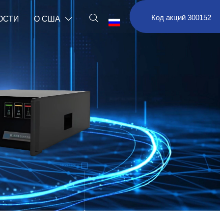

Код акций 300152
ОСТИ
О США

