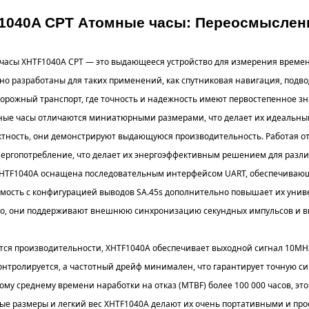
1040A CPT Атомные часы: Переосмыслен
часы XHTF1040A CPT — это выдающееся устройство для измерения времен
но разработаны для таких применений, как спутниковая навигация, подво
орожный транспорт, где точность и надежность имеют первостепенное зн
ные часы отличаются миниатюрными размерами, что делает их идеальным
ктность, они демонстрируют выдающуюся производительность. Работая от
нергопотребление, что делает их энергоэффективным решением для разл
HTF1040A оснащена последовательным интерфейсом UART, обеспечивающ
мость с конфигурацией выводов SA.45s дополнительно повышает их униве
го, они поддерживают внешнюю синхронизацию секундных импульсов и вы
ется производительности, XHTF1040A обеспечивает выходной сигнал 10MH
онтролируется, а частотный дрейф минимален, что гарантирует точную с
ому среднему времени наработки на отказ (MTBF) более 100 000 часов, э
е размеры и легкий вес XHTF1040A делают их очень портативными и прост