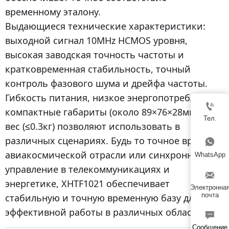
временному эталону.
Выдающиеся технические характеристики:
выходной сигнал 10MHz HCMOS уровня,
высокая заводская точность частоты и
кратковременная стабильность, точный
контроль фазового шума и дрейфа частоты.
Гибкость питания, низкое энергопотребление,

компактные габариты (около 89×76×28мм) и
Тел.
вес (≤0.3кг) позволяют использовать в
различных сценариях. Будь то точное время в

авиакосмической отрасли или синхронное
WhatsApp
управление в телекоммуникациях и

энергетике, XHTF1021 обеспечивает
Электронна
почта
стабильную и точную временную базу для
эффективной работы в различных областях.

Сообщение