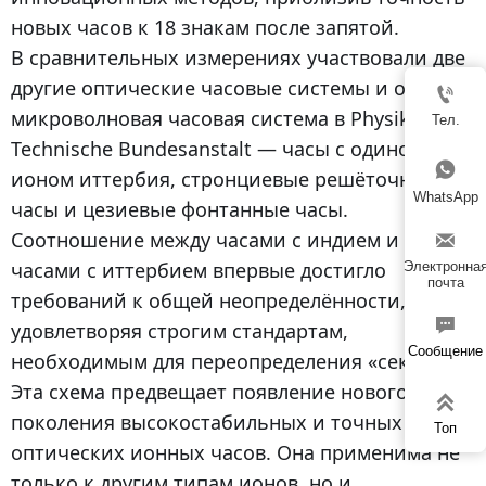
новых часов к 18 знакам после запятой.
В сравнительных измерениях участвовали две
другие оптические часовые системы и одна

микроволновая часовая система в Physikalisch-
Тел.
Technische Bundesanstalt — часы с одиночным

ионом иттербия, стронциевые решёточные
WhatsApp
часы и цезиевые фонтанные часы.
Соотношение между часами с индием и

часами с иттербием впервые достигло
Электронна
почта
требований к общей неопределённости,

удовлетворяя строгим стандартам,
Сообщение
необходимым для переопределения «секунды».
Эта схема предвещает появление нового

поколения высокостабильных и точных
Топ
оптических ионных часов. Она применима не
только к другим типам ионов, но и