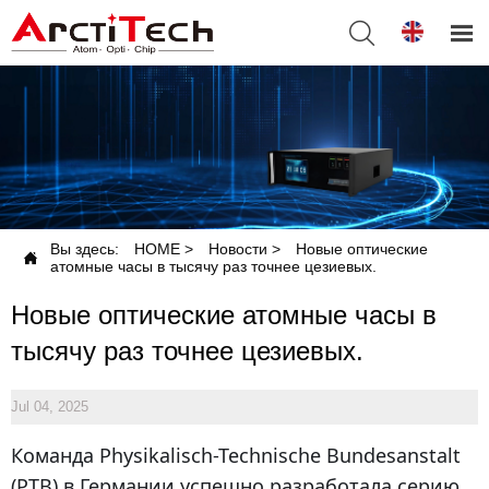


Вы здесь:
HOME
>
Новости
>
Новые оптические

атомные часы в тысячу раз точнее цезиевых.
Новые оптические атомные часы в
тысячу раз точнее цезиевых.
Jul 04, 2025
Команда Physikalisch-Technische Bundesanstalt
(PTB) в Германии успешно разработала серию