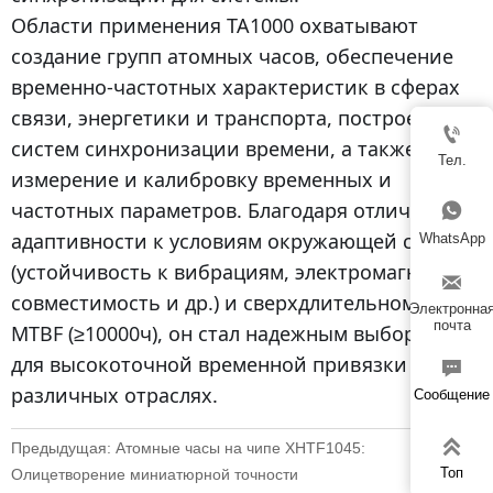
Области применения TA1000 охватывают
создание групп атомных часов, обеспечение
временно-частотных характеристик в сферах
связи, энергетики и транспорта, построение

систем синхронизации времени, а также
Тел.
измерение и калибровку временных и
частотных параметров. Благодаря отличной

адаптивности к условиям окружающей среды
WhatsApp
(устойчивость к вибрациям, электромагнитная

совместимость и др.) и сверхдлительному
Электронна
почта
MTBF (≥10000ч), он стал надежным выбором
для высокоточной временной привязки в

различных отраслях.
Сообщение

Предыдущая:
Атомные часы на чипе XHTF1045:
Топ
Олицетворение миниатюрной точности