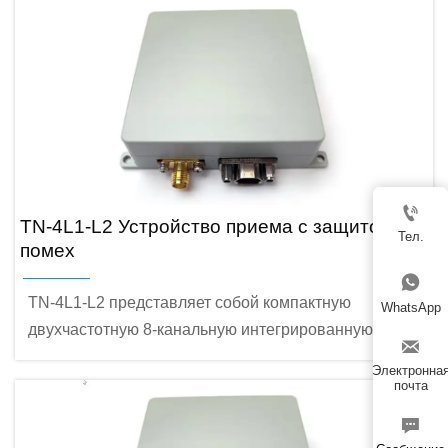
прием сигналов GPS L1 и L2 с двухчастотным
режимом и обладает возможностью защиты от
широкополосных помех с максимальной
устойчивостью к 3 одновременным источникам
помех.

TN-4L1-L2 Устройство приема с защитой от
Тел.
помех

TN-4L1-L2 представляет собой компактную
WhatsApp
двухчастотную 8-канальную интегрированную

систему спутниковой навигации с защитой от помех,
Электронна
предназначенную для гражданских беспилотников и
почта
промышленного применения. Она поддерживает

прием сигналов частоты GPS L1 и обладает