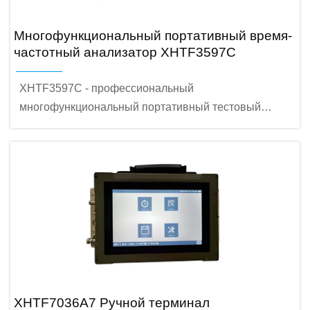
Многофункциональный портативный время-
частотный анализатор XHTF3597C
XHTF3597C - профессиональный
многофункциональный портативный тестовый
терминал, предназначенный для тестирования
систем времени и частоты в различных областях и
отраслях промышленности. Он может выполнять
высокоточные измерения, анализ и оценку
различных типов временной информации и
временной частоты. Он очень удобен для
проведения измерений временной частоты в таких
областях, как мобильная связь, электроэнергетика,
железнодорожный транспорт, воздушный транспорт,
спутниковая синхронизация и других.
XHTF7036A7 Ручной терминал