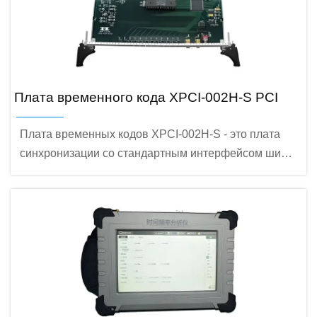
Плата временного кода XPCI-002H-S PCI
Плата временных кодов XPCI-002H-S - это плата
синхронизации со стандартным интерфейсом шины
PCI. Она принимает сигналы синхронизации
GPS/Beidou, IRIG-B (DC) и IRIG-B (AC) для
демодуляции данных точного времени.
Обеспечивает высокоточную синхронизацию
времени в компьютерных системах.