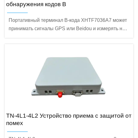
обнаружения кодов B
Портативный терминал B-кода XHTF7036A7 может
принимать сигналы GPS или Beidou и измерять на
их основе разницу во времени B-кода (AC/DC);
демодулировать информацию о времени;
записывать и выводить тестовые данные.
Устройство имеет встроенный аккумулятор,
который поддерживает работу на открытом воздухе.
TN-4L1-4L2 Устройство приема с защитой от
помех