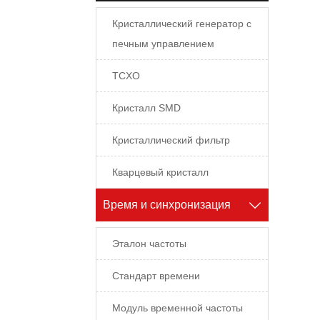
часто
отра
Кристаллический генератор с
може
печным управлением
измер
разл
TCXO
инфо
часто
Кристалл SMD
пров
време
Кристаллический фильтр
облас
элект
Кварцевый кристалл
желе
возд
Время и синхронизация

спут
други
Эталон частоты
Стандарт времени
Модуль временной частоты