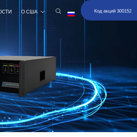

Код акций 300152
ОСТИ
О США

