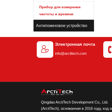
Прибор для измерения
частоты и времени
Антипомеховое устройство
Электронная почта

info@arctitech.com
Qingdao ArctiTech Development Co., Ltd.
(ArctiTech), основанная в 2016 году, код 