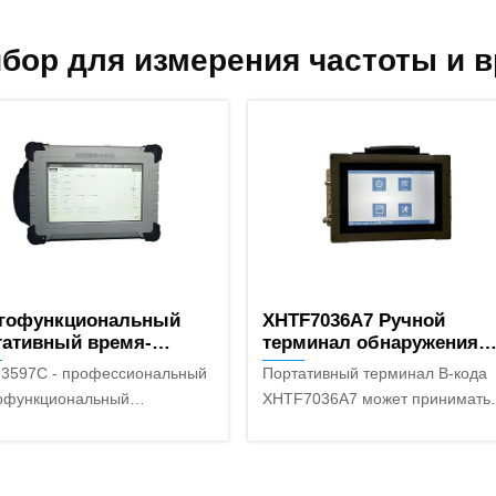
бор для измерения частоты и 
гофункциональный
XHTF7036A7 Ручной
тативный время-
терминал обнаружения
тотный анализатор
кодов B
3597C - профессиональный
Портативный терминал B-кода
F3597C
офункциональный
XHTF7036A7 может принимать
ативный тестовый терминал,
сигналы GPS или Beidou и
назначенный для
измерять на их основе разницу
ирования систем времени и
времени B-кода (AC/DC);