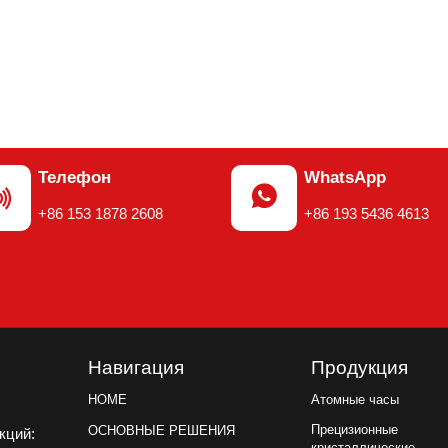
Телефон
WhatsApp


+86 153 1878 2608
+86 193 5436 4613
Навигация
Продукция
Атомные часы
HOME
Прецизионные
ОСНОВНЫЕ РЕШЕНИЯ
акций:
кристаллические