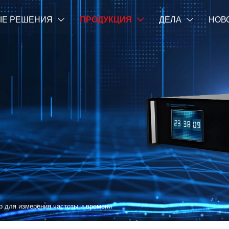
Е РЕШЕНИЯ
ПРОДУКЦИЯ
ДЕЛА
НОВ



р для измерения частоты и времени