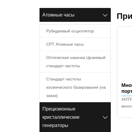
При
Атомные часы

Рубидиевый осциллятор
CPT Атомные часы
Оптическая накачка Цезиевый
стандарт частоты
Стандарт частоты
Мно
космического базирования (на
пор
заказ)
час
XHTF
XHT
мног
Прецизионные
порт
кристаллические

пред
генераторы
тест