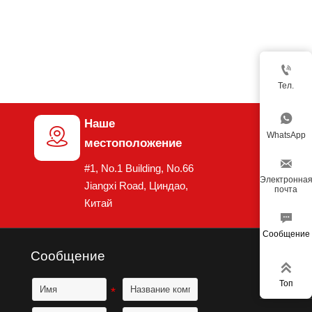

Тел.

Наше

WhatsApp
местоположение

#1, No.1 Building, No.66
Электронна
Jiangxi Road, Циндао,
почта
Китай

Сообщение
Сообщение

Топ