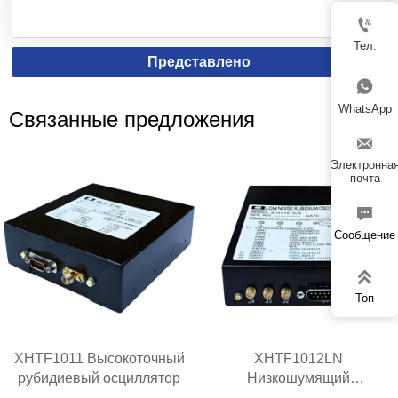

Тел.
Представлено

WhatsApp
Связанные предложения

Электронна
почта

Сообщение

Топ
XHTF1011 Высокоточный
XHTF1012LN
рубидиевый осциллятор
Низкошумящий
рубидиевый генератор