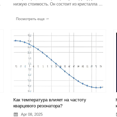
низкую стоимость. Он состоит из кристалла и
периферийной схемы, напрямую выдает
сигнал фиксированной частоты и имеет
Посмотреть еще ⇀
относительно низкую стабильность частоты.
Как правило, он подходит для случаев, когда
точность частоты не слишком высока,
например, для некоторых простых бытовых
электронных устройств, игрушек и т.д.
Как температура влияет на частоту
кварцевого резонатора?

Apr 08, 2025