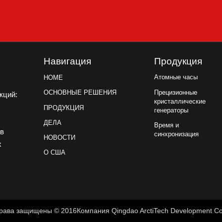
Навигация
Продукция
Атомные часы
HOME
Прецизионные
ОСНОВНЫЕ РЕШЕНИЯ
акций:
кристаллические
ПРОДУКЦИЯ
генераторы
ДЕЛА
Время и
ов
синхронизация
НОВОСТИ
х
О США
рава защищены © 2016Компания Qingdao ArctiTech Development Co.