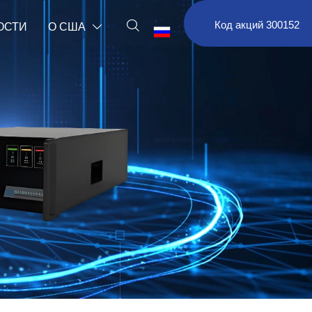

Код акций 300152
ОСТИ
О США

