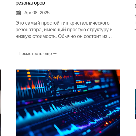
резонаторов

Apr 08, 2025
Это самый простой тип кристаллического
резонатора, имеющий простую структуру и
низкую стоимость. Обычно он состоит из
кристалла и периферийной схемы и
напрямую выдает сигнал фиксированной
Посмотреть еще ⇀
частоты. Его стабильность частоты
относительно низкая, и он обычно подходит
для случаев, когда точность частоты не
слишком высока, например, для некоторых
простых потребительских электронных
продуктов.