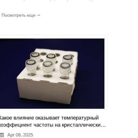
генерации сигнала стабильной частоты. Он
играет ключевую роль в электронных
Посмотреть еще ⇀
системах и обеспечивает точные тактовые
сигналы и опорные частоты для различных
устройств. Ниже приводится подробное
описание кристаллических осцилляторов:
Какое влияние оказывает температурный
коэффициент частоты на кристаллический
резонатор?

Apr 08, 2025