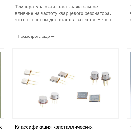
Температура оказывает значительное
влияние на частоту кварцевого резонатора,
что в основном достигается за счет изменения
физических свойств кристаллического
материала, как показано ниже:
Посмотреть еще ⇀
х
Классификация кристаллических