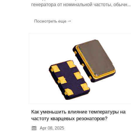
генератора от номинальной частоты, обычно
в ppm (частях на миллион) или ppb (частях на
миллиард). Чем выше точность частоты, тем
Посмотреть еще ⇀
ближе выходная частота к номинальному
значению.
Как уменьшить влияние температуры на
частоту кварцевых резонаторов?

Apr 08, 2025