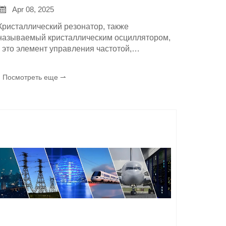

Apr 08, 2025
Кристаллический резонатор, также
называемый кристаллическим осциллятором,
- это элемент управления частотой,
созданный на основе пьезоэлектрического
эффекта кристалла кварца (кристалла
Посмотреть еще ⇀
диоксида кремния). Он играет ключевую роль
в электронных устройствах. Ниже приводится
подробная информация о нем: