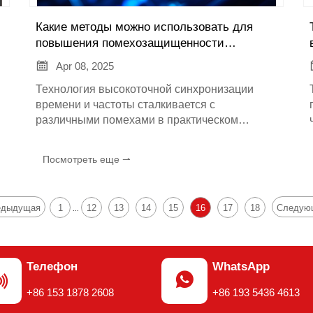
Какие методы можно использовать для
повышения помехозащищенности
технологии высокоточной синхронизации

Apr 08, 2025
времени и частоты?
Технология высокоточной синхронизации
времени и частоты сталкивается с
различными помехами в практическом
применении, такими как электромагнитные
помехи, экранирование сигнала и т.д. Ниже
Посмотреть еще ⇀
е
приведены некоторые методы повышения ее
помехоустойчивости:
едыдущая
1
12
13
14
15
16
17
18
Следую
...
Телефон
WhatsApp


+86 153 1878 2608
+86 193 5436 4613