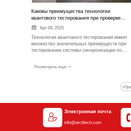
Каковы преимущества технологии
квантового тестирования при проверке
системы синхронизации времени и

Apr 08, 2025
частоты на отсутствие помех?
Технология квантового тестирования имеет
множество значительных преимуществ при
тестировании системы синхронизации по
частоте и времени, которые выражаются в
способности обеспечить более высокую
Посмотреть еще ⇀
точность, более высокую безопасность, боле
чувствительные возможности обнаружения
помех и более глубокую оценку
<
Пр
производительности системы, о чем ниже:
Электронная почта

info@arctitech.com