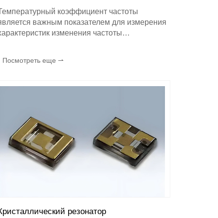
Температурный коэффициент частоты
является важным показателем для измерения
характеристик изменения частоты
кристаллического резонатора в зависимости
от температуры. Он оказывает множество
Посмотреть еще ⇀
важных эффектов на кристаллический
резонатор:
Кристаллический резонатор