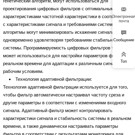
генетический алгоритм, могут использоваться для

проектирования цифровых фильтров с оптимальными
характеристиками частотной характеристики в соответствии
Электронна
почта
с характеристиками сигнала и требованиями системы. Эти
алгоритмы могут минимизировать искажение сигнала,

одновременно удовлетворяя требованиям стабильности
Сообщение
системы. Программируемость цифровых фильтров также

может использоваться для настройки параметров фильтра в
Топ
реальном времени для адаптации к различным сигналам и
рабочим условиям.
Технология адаптивной фильтрации:
Технология адаптивной фильтрации используется для того,
чтобы фильтр автоматически настраивал частоту среза и
другие параметры в соответствии с изменениями входного
сигнала. Адаптивный фильтр может контролировать
характеристики сигнала и стабильность системы в реальном
времени, а также динамически настраивать параметры
фильтра в соответствии с результатами мониторинга для