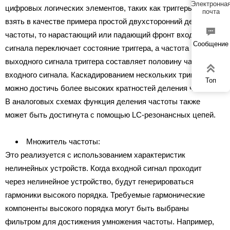
Электронна
цифровых логических элементов, таких как триггеры. Если
почта
взять в качестве примера простой двухсторонний делитель

частоты, то нарастающий или падающий фронт входного
Сообщение
сигнала переключает состояние триггера, а частота
выходного сигнала триггера составляет половину частоты

входного сигнала. Каскадированием нескольких триггеров
Топ
можно достичь более высоких кратностей деления частоты.
В аналоговых схемах функция деления частоты также
может быть достигнута с помощью LC-резонансных цепей.
Множитель частоты:
Это реализуется с использованием характеристик
нелинейных устройств. Когда входной сигнал проходит
через нелинейное устройство, будут генерироваться
гармоники высокого порядка. Требуемые гармонические
компоненты высокого порядка могут быть выбраны
фильтром для достижения умножения частоты. Например,