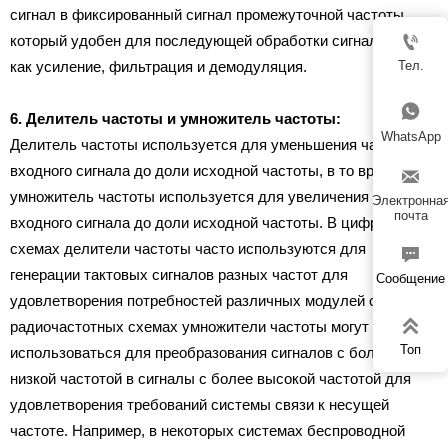
сигнал в фиксированный сигнал промежуточной частоты,

который удобен для последующей обработки сигнала, такой
как усиление, фильтрация и демодуляция.
Тел.

6. Делитель частоты и умножитель частоты:
WhatsApp
Делитель частоты используется для уменьшения частоты
входного сигнала до доли исходной частоты, в то время как

умножитель частоты используется для увеличения частоты
Электронна
почта
входного сигнала до доли исходной частоты. В цифровых
схемах делители частоты часто используются для

генерации тактовых сигналов разных частот для
Сообщение
удовлетворения потребностей различных модулей схемы; в

радиочастотных схемах умножители частоты могут
Топ
использоваться для преобразования сигналов с более
низкой частотой в сигналы с более высокой частотой для
удовлетворения требований системы связи к несущей
частоте. Например, в некоторых системах беспроводной