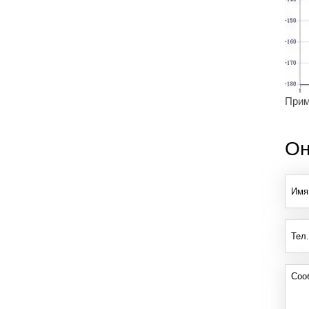
Прим
Он