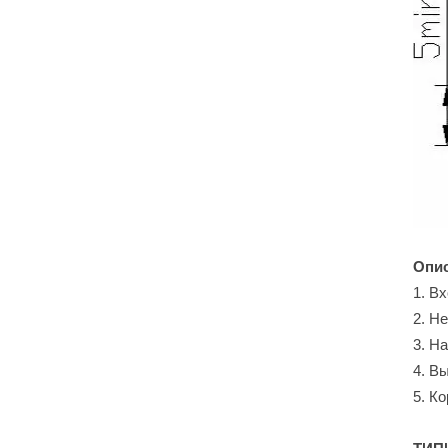
Опи
1. В
2. Н
3. Н
4. В
5. К