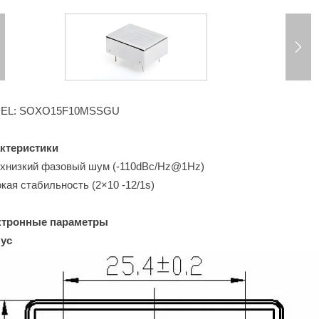

EL: SOXO15F10MSSGU
ктеристики
хнизкий фазовый шум (-110dBc/Hz@1Hz)
кая стабильность (2×10 -12/1s)
ктронные параметры
ус