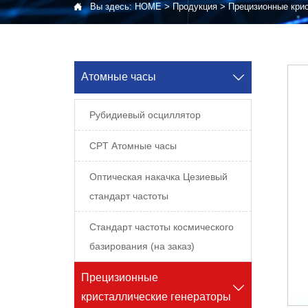

Вы здесь:
HOME
>
Продукция
>
Прецизионные кри
Атомные часы

Рубидиевый осциллятор
CPT Атомные часы
Оптическая накачка Цезиевый
стандарт частоты
Стандарт частоты космического
базирования (на заказ)
Прецизионные

кристаллические генераторы