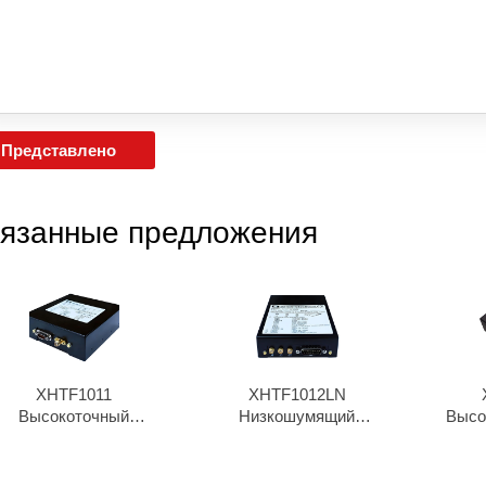
Представлено
язанные предложения
XHTF1011
XHTF1012LN
Высокоточный
Низкошумящий
Высо
рубидиевый
рубидиевый генератор
рубид
осциллятор