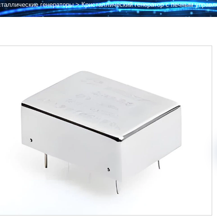
сталлические генераторы
>
Кристаллический генератор с печным управ