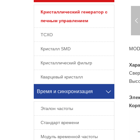
Кристаллический генератор с

печным управлением
TCXO
MOD
Кристалл SMD
Кристаллический фильтр
Хара
Свер
Кварцевый кристалл
Высо
Время и синхронизация

Эле
Корп
Эталон частоты
Стандарт времени
Модуль временной частоты