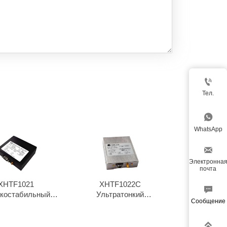

Тел.

WhatsApp

Электронна
почта
XHTF1021
XHTF1022C

костабильный
Ультратонкий
Сообщение
иевый генератор
рубидиевый
осциллятор1
