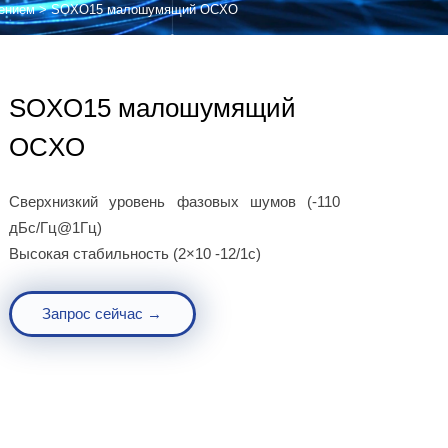
лением
>
SOXO15 малошумящий OCXO
SOXO15 малошумящий
OCXO
Сверхнизкий уровень фазовых шумов (-110
дБс/Гц@1Гц)
Высокая стабильность (2×10 -12/1с)
Запрос сейчас →