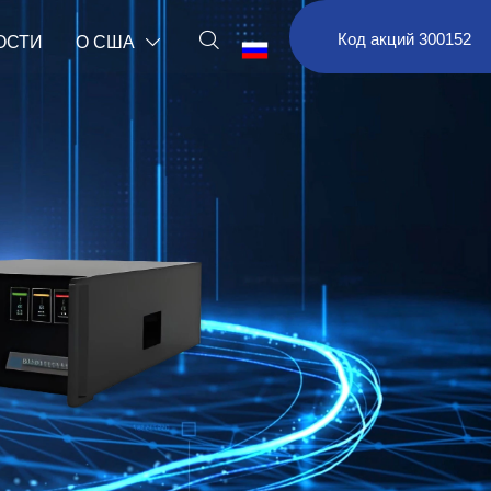

Код акций 300152
ОСТИ
О США

