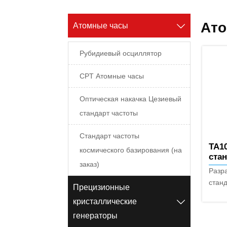
Ат
Атомные часы

Рубидиевый осциллятор
CPT Атомные часы
Оптическая накачка Цезиевый
стандарт частоты
Стандарт частоты
TA1
космического базирования (на
стан
заказ)
опт
Разр
(Те
стан
Прецизионные
теле
кристаллические

пром
генераторы
качес