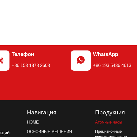
Телефон
WhatsApp


+86 153 1878 2608
+86 193 5436 4613
Навигация
Продукция
Атомные часы
HOME
Прецизионные
ОСНОВНЫЕ РЕШЕНИЯ
акций:
кристаллические