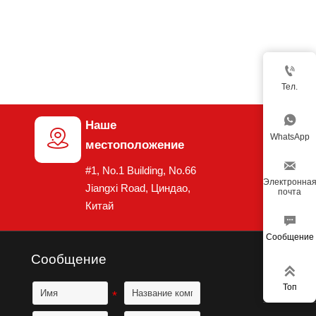

Тел.

Наше

WhatsApp
местоположение

#1, No.1 Building, No.66
Электронна
Jiangxi Road, Циндао,
почта
Китай

Сообщение
Сообщение

Топ