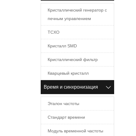
синх
элек
Кристаллический генератор с
систе
печным управлением
TCXO
Кристалл SMD
Кристаллический фильтр
Кварцевый кристалл
Время и синхронизация

Эталон частоты
Стандарт времени
Модуль временной частоты