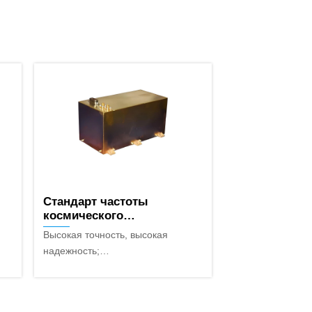
Стандарт частоты
космического
базирования (на заказ)
Высокая точность, высокая
надежность;
Полностью соответствует
й；
требованиям космической среды;
Зрелая конструкция.