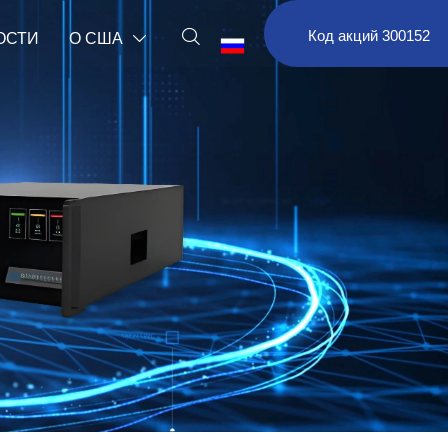

Код акций 300152
ОСТИ
О США

