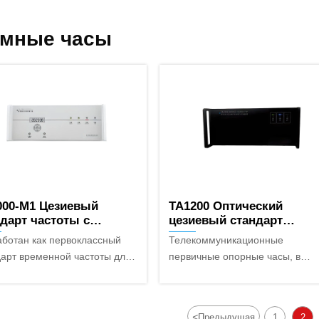
омные часы
000-M1 Цезиевый
TA1200 Оптический
дарт частоты с
цезиевый стандарт
ической накачкой
частоты
аботан как первоклассный
Телекоммуникационные
леком)
дарт временной частоты для
первичные опорные часы, в
коммуникационной
основном используемые для
ышленности, используется в
синхронизации основных сете
тве стандартного эталона
Источники сигнала для
<
Предыдущая
1
2