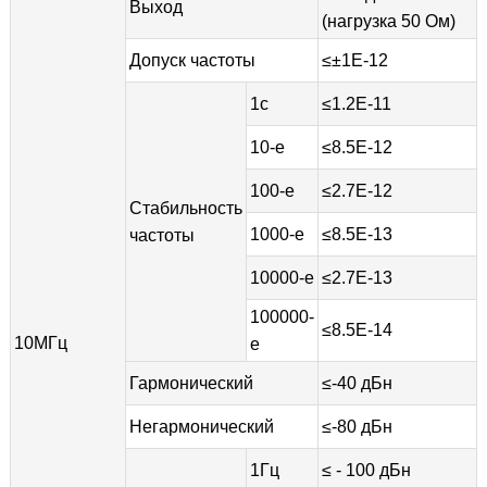
Выход
(нагрузка 50 Ом)
Допуск частоты
≤±1E-12
1с
≤1.2E-11
10-е
≤8.5E-12
100-е
≤2.7E-12
Стабильность
1000-е
≤8.5E-13
частоты
10000-е
≤2.7E-13
100000-
≤8.5E-14
10МГц
е
Гармонический
≤-40 дБн
Негармонический
≤-80 дБн
1Гц
≤ - 100 дБн