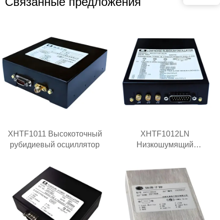
Связанные предложения
XHTF1011 Высокоточный
XHTF1012LN
рубидиевый осциллятор
Низкошумящий
рубидиевый генератор