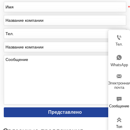

Тел.

WhatsApp

Электронна
почта

Сообщение
Представлено

Топ