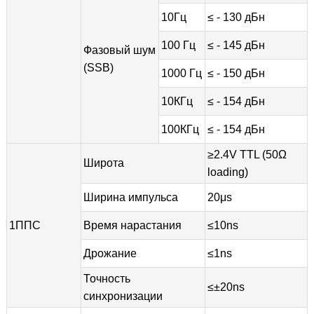
10Гц
≤ - 130 дБн
100 Гц
≤ - 145 дБн
Фазовый шум
(SSB)
1000 Гц
≤ - 150 дБн
10КГц
≤ - 154 дБн
100КГц
≤ - 154 дБн
≥2.4V TTL (50Ω
Широта
loading)
Ширина импульса
20μs
1ППС
Время нарастания
≤10ns
Дрожание
≤1ns
Точность
≤±20ns
синхронизации