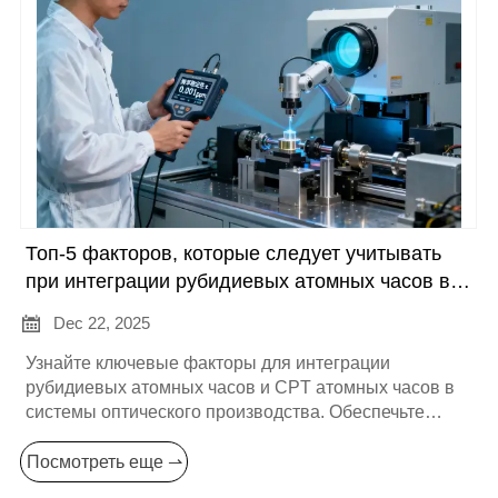
Топ-5 факторов, которые следует учитывать
при интеграции рубидиевых атомных часов в
вашу систему

Dec 22, 2025
Узнайте ключевые факторы для интеграции
рубидиевых атомных часов и CPT атомных часов в
системы оптического производства. Обеспечьте
точность, стабильность и надежность — изучите
сейчас.
Посмотреть еще ⇀