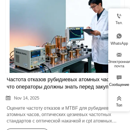
экономичной синхронизации среднего уровня и CPT
для энергоэффективных быстро запускаемых

периферийных узлов. При поддержке экспертизы
Тел.
SPACEON, мы предлагаем индивидуальную
интеграцию, заводские приемочные испытания и

поддержку на протяжении всего жизненного цикла.
Нажмите, чтобы запросить консультацию, пилотный
WhatsApp
проект или подробный контрольный список.

Электронна
почта

Частота отказов рубидиевых атомных часов:
Сообщение
что операторы должны знать перед закупкой и
внедрением


Nov 14, 2025
Топ
Оцените частоту отказов и MTBF для рубидиевых
атомных часов, оптических цезиевых частотных
стандартов с оптической накачкой и cpt атомных
часов перед закупкой. Это краткое руководство