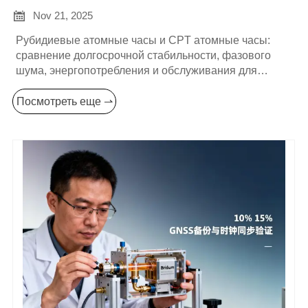
долгосрочную стабильность для

Nov 21, 2025
телекоммуникаций?
Рубидиевые атомные часы и CPT атомные часы:
сравнение долгосрочной стабильности, фазового
шума, энергопотребления и обслуживания для
телекоммуникаций. Используйте тестовые данные от
SPACEON и практические рекомендации, чтобы
Посмотреть еще ⇀
выбрать правильный источник синхронизации —
нажмите, чтобы изучить варианты.