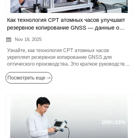
Как технология CPT атомных часов улучшает
резервное копирование GNSS — данные о
производительности, спецификации и советы

Nov 18, 2025
по закупке
Узнайте, как технология CPT атомных часов
укрепляет резервное копирование GNSS для
оптического производства. Это краткое руководство
сравнивает Оптический насосный цезиевый
частотный стандарт, Рубидиевые атомные часы и
Посмотреть еще ⇀
варианты CPT атомных часов с реальными данными
о производительности, указаниями по интеграции и
лучшими практиками закупок. Узнайте, какое
сочетание лабораторной точности и компактных,
энергоэффективных устройств обеспечивает
надежное хранение времени — запросите
индивидуальную оценку, демонстрацию продукта и
поддержку закупок у SPACEON Electronics.