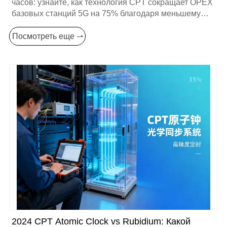
часов: узнайте, как технология CPT сокращает OPEX
базовых станций 5G на 75% благодаря меньшему
энергопотреблению, большей точности и более
длительному сроку службы. Узнайте больше.
Посмотреть еще ⇀
2024 CPT Atomic Clock vs Rubidium: Какой