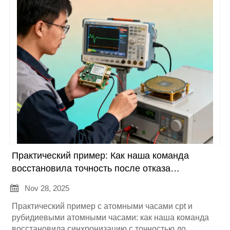
сокращения времени простоя и общих затрат.
Нажмите, чтобы проконсультироваться.
Практический пример: Как наша команда
восстановила точность после отказа
рубидиевых атомных часов за 48 часов

Nov 28, 2025
Практический пример с атомными часами cpt и
рубидиевыми атомными часами: как наша команда
восстановила синхронизацию с точностью до