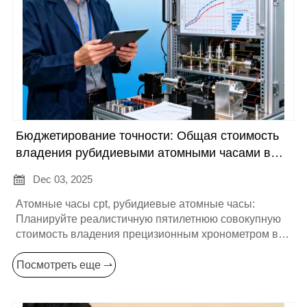
Бюджетирование точности: Общая стоимость
владения рубидиевыми атомными часами в
течение 5 лет

Dec 03, 2025
Атомные часы cpt, рубидиевые атомные часы:
Планируйте реалистичную пятилетнюю совокупную
стоимость владения прецизионным хронометром в
оптическом производстве, включая приобретение,
питание, калибровку, запасные части и поддержку.
Посмотреть еще ⇀
Получите действенные шаблоны для составления
бюджета, советы по закупкам и стратегии SLA для