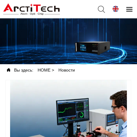



Вы здесь:
HOME
>
Новости