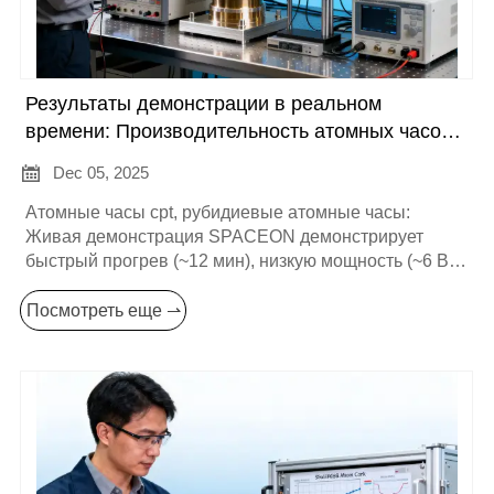
Результаты демонстрации в реальном
времени: Производительность атомных часов
CPT при испытаниях в суровых условиях

Dec 05, 2025
(данные внутри)
Атомные часы cpt, рубидиевые атомные часы:
Живая демонстрация SPACEON демонстрирует
быстрый прогрев (~12 мин), низкую мощность (~6 Вт)
и надежные вибрационные/термические
характеристики CPT по сравнению с рубидием.
Посмотреть еще ⇀
Нажмите для получения исходных данных, графиков
Аллана и руководства по закупкам.