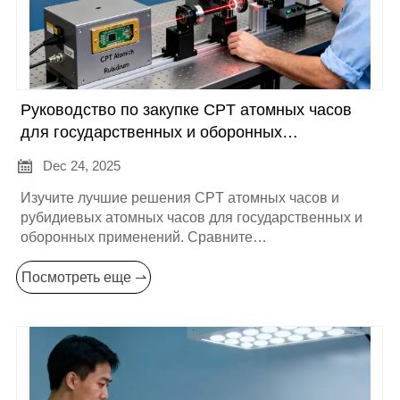
Руководство по закупке CPT атомных часов
для государственных и оборонных
подрядчиков (2024)

Dec 24, 2025
Изучите лучшие решения CPT атомных часов и
рубидиевых атомных часов для государственных и
оборонных применений. Сравните
производительность, SWaP и соответствие
требованиям в этом важном руководстве по
Посмотреть еще ⇀
закупкам на 2024 год.