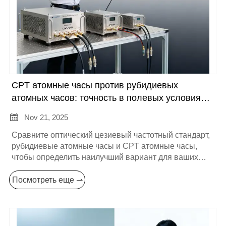
CPT атомные часы против рубидиевых
атомных часов: точность в полевых условиях,
время прогрева и контрольный список

Nov 21, 2025
интеграции
Сравните оптический цезиевый частотный стандарт,
рубидиевые атомные часы и CPT атомные часы,
чтобы определить наилучший вариант для ваших
потребностей в оптическом производстве или
инфраструктуре пространства-времени. Это краткое
Посмотреть еще ⇀
руководство сравнивает точность в полевых
условиях, время прогрева, мощность и контрольный
список интеграции — цезий для лабораторной
точности с прослеживаемостью к СИ, рубидий для