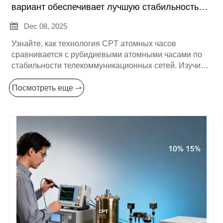
вариант обеспечивает лучшую стабильность
для телекоммуникационных сетей?

Dec 08, 2025
Узнайте, как технология CPT атомных часов
сравнивается с рубидиевыми атомными часами по
стабильности телекоммуникационных сетей. Изучите
преимущества в энергоэффективности, размере и
устойчивости к условиям окружающей среды —
Посмотреть еще ⇀
идеально для современных оптических сетей.
Узнайте, какой вариант обеспечивает превосходную
производительность.