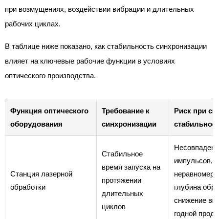
при возмущениях, воздействии вибрации и длительных
рабочих циклах.
В таблице ниже показано, как стабильность синхронизации
влияет на ключевые рабочие функции в условиях
оптического производства.
Функция оптического
Требование к
Риск при сн
оборудования
синхронизации
стабильнос
Несовпадени
Стабильное
импульсов,
время запуска на
Станция лазерной
неравномерн
протяжении
обработки
глубина обра
длительных
снижение вы
циклов
годной прод