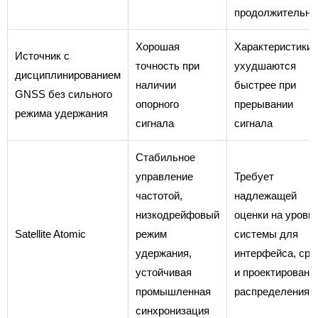
продолжительно
Хорошая
Характеристики
Источник с
точность при
ухудшаются
дисциплинированием
наличии
быстрее при
GNSS без сильного
опорного
прерывании
режима удержания
сигнала
сигнала
Стабильное
управление
Требует
частотой,
надлежащей
низкодрейфовый
оценки на уровн
Satellite Atomic
режим
системы для
удержания,
интерфейса, ср
устойчивая
и проектировани
промышленная
распределения
синхронизация