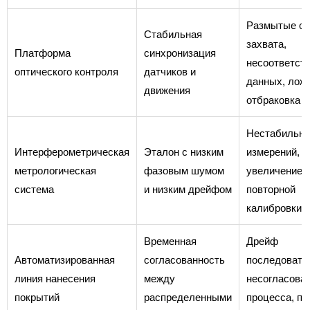
Размытые ок
Стабильная
захвата,
Платформа
синхронизация
несоответст
оптического контроля
датчиков и
данных, лож
движения
отбраковка
Нестабильно
Интерферометрическая
Эталон с низким
измерений,
метрологическая
фазовым шумом
увеличение 
система
и низким дрейфом
повторной
калибровки
Временная
Дрейф
Автоматизированная
согласованность
последовате
линия нанесения
между
несогласова
покрытий
распределенными
процесса, п