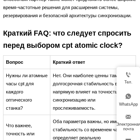
время-частотные решения для расширения системы,
резервирования и безопасной архитектуры синхронизации.
Краткий FAQ: что следует спросить
перед выбором cpt atomic clock?
Вопрос
Краткий ответ

Нужны ли атомные
Нет. Они наиболее ценны там, где
Тел.
часы cpt для
долгосрочная стабильность времени
каждого
напрямую влияет на точность,

оптического
синхронизацию или
WhatsApp
станка?
прослеживаемость.

Оба параметра важны, но именно
Электронна
Что важнее,
почта
стабильность со временем часто
точность или
определяет реальную