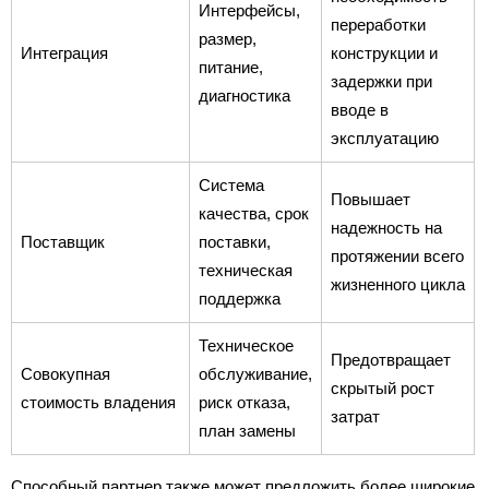
Интерфейсы,
переработки
размер,
Интеграция
конструкции и
питание,
задержки при
диагностика
вводе в
эксплуатацию
Система
Повышает
качества, срок
надежность на
Поставщик
поставки,
протяжении всего
техническая
жизненного цикла
поддержка
Техническое
Предотвращает
Совокупная
обслуживание,
скрытый рост
стоимость владения
риск отказа,
затрат
план замены
Способный партнер также может предложить более широкие