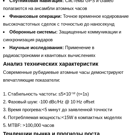
Спутниковая навигация:
Системы GPS и Galileo
полагаются на ансамбли атомных часов
Финансовые операции:
Точное временное кодирование
высокочастотных сделок с точностью до наносекунд
Оборонные системы:
Защищенные коммуникации и
синхронизация радаров
Научные исследования:
Применение в
радиоастрономии и квантовых вычислениях
Анализ технических характеристик
Современные рубидиевые атомные часы демонстрируют
впечатляющие показатели:
Стабильность частоты: ≤5×10⁻¹² (τ=1s)
Фазовый шум: -100 dBc/Hz @ 10 Hz offset
Время прогрева:<5 минут до заявленной точности
Потребляемая мощность:<15W в компактных моделях
MTBF: >100,000 часов
Тенденции рынка и прогнозы роста