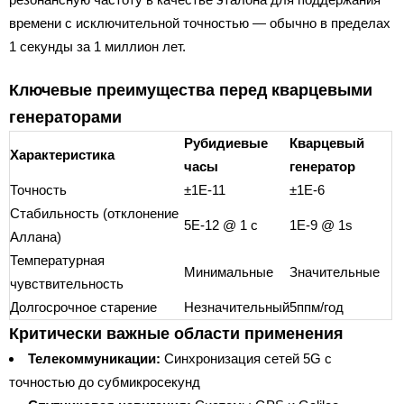
времени с исключительной точностью — обычно в пределах
1 секунды за 1 миллион лет.
Ключевые преимущества перед кварцевыми
генераторами
Рубидиевые
Кварцевый
Характеристика
часы
генератор
Точность
±1E-11
±1E-6
Стабильность (отклонение
5E-12 @ 1 с
1E-9 @ 1s
Аллана)
Температурная
Минимальные
Значительные
чувствительность
Долгосрочное старение
Незначительный
5ппм/год
Критически важные области применения
Телекоммуникации:
Синхронизация сетей 5G с
точностью до субмикросекунд