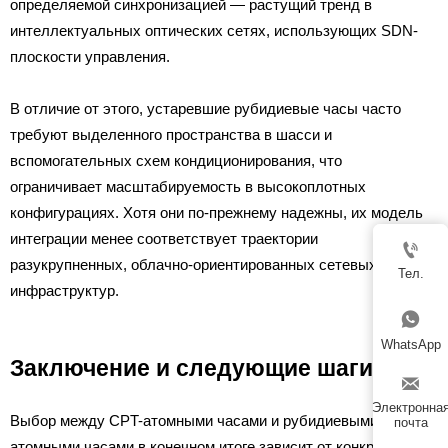
определяемой синхронизацией — растущий тренд в
интеллектуальных оптических сетях, использующих SDN-
плоскости управления.
В отличие от этого, устаревшие рубидиевые часы часто
требуют выделенного пространства в шасси и
вспомогательных схем кондиционирования, что
ограничивает масштабируемость в высокоплотных
конфигурациях. Хотя они по-прежнему надежны, их модель
интеграции менее соответствует траектории

разукрупненных, облачно-ориентированных сетевых
Тел.
инфраструктур.

WhatsApp
Заключение и следующие шаги

Электронна
Выбор между CPT-атомными часами и рубидиевыми
почта
атомными часами в конечном итоге зависит от конкретных