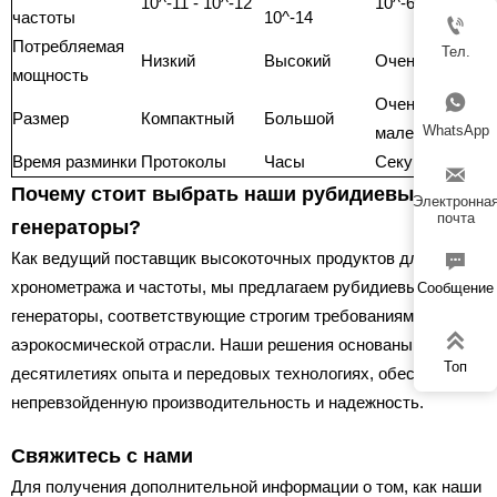
10^-11 - 10^-12
10^-6 - 10^-8
частоты
10^-14

Потребляемая
Тел.
Низкий
Высокий
Очень низкий
мощность

Очень
Размер
Компактный
Большой
WhatsApp
маленький
Время разминки
Протоколы
Часы
Секунды

Почему стоит выбрать наши рубидиевые
Электронна
почта
генераторы?
Как ведущий поставщик высокоточных продуктов для

хронометража и частоты, мы предлагаем рубидиевые
Сообщение
генераторы, соответствующие строгим требованиям

аэрокосмической отрасли. Наши решения основаны на
Топ
десятилетиях опыта и передовых технологиях, обеспечивая
непревзойденную производительность и надежность.
Свяжитесь с нами
Для получения дополнительной информации о том, как наши