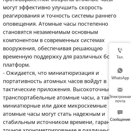
могут эффективно улучшить скорость
реагирования и точность системы раннего
оповещения. Атомные часы постепенно
становятся незаменимым основным
компонентом в современных системах
вооружения, обеспечивая решающую

временную поддержку для различных боевых
Тел.
платформ.

- Ожидается, что миниатюризация и
WhatsApp
портативность атомных часов войдут в
тактические приложения. Высокоточные и

транспортабельные атомные часы, а также
Электронна
почта
миниатюрные или даже микросхемные

атомные часы могут стать надежным и
Сообщение
стабильным источником времени, гарантируя
точное хронометрирование в различных