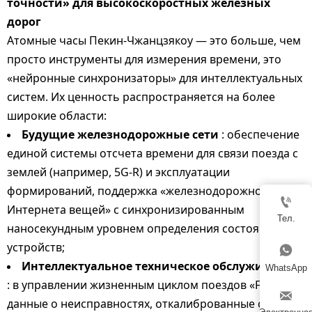
точности» для высокоскоростных железных
дорог
Атомные часы Пекин-Чжанцзякоу — это больше, чем
просто инструменты для измерения времени, это
«нейронные синхронизаторы» для интеллектуальных
систем. Их ценность распространяется на более
широкие области:
Будущие железнодорожные сети
: обеспечение
единой системы отсчета времени для связи поезда с
землей (например, 5G-R) и эксплуатации
формирований, поддержка «железнодорожного

Интернета вещей» с синхронизированным
Тел.
наносекундным уровнем определения состояния
устройств;

Интеллектуальное техническое обслуживание
WhatsApp
: в управлении жизненным циклом поездов «Fuxing»

данные о неисправностях, откалиброванные с