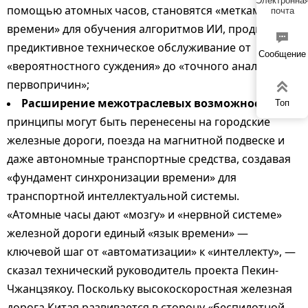
Электронна
помощью атомных часов, становятся «метками
почта
времени» для обучения алгоритмов ИИ, продвигая

предиктивное техническое обслуживание от
Сообщение
«вероятностного суждения» до «точного анализа
первопричин»;

Расширение межотраслевых возможностей
:
Топ
принципы могут быть перенесены на городские
железные дороги, поезда на магнитной подвеске и
даже автономные транспортные средства, создавая
«фундамент синхронизации времени» для
транспортной интеллектуальной системы.
«Атомные часы дают «мозгу» и «нервной системе»
железной дороги единый «язык времени» —
ключевой шаг от «автоматизации» к «интеллекту», —
сказал технический руководитель проекта Пекин-
Чжанцзякоу. Поскольку высокоскоростная железная
дорога Китая развивается в сторону «беспилотной