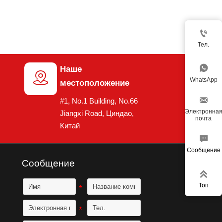

Тел.

Наше

WhatsApp
местоположение

#1, No.1 Building, No.66
Электронна
Jiangxi Road, Циндао,
почта
Китай

Сообщение
Сообщение

Топ