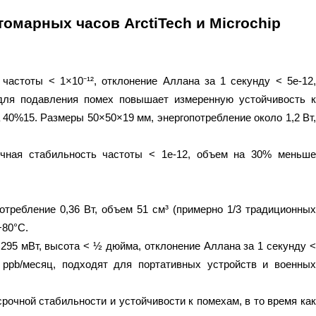
марных часов ArctiTech и Microchip
астоты < 1×10⁻¹², отклонение Аллана за 1 секунду < 5e-12,
для подавления помех повышает измеренную устойчивость к
а 40%15. Размеры 50×50×19 мм, энергопотребление около 1,2 Вт,
очная стабильность частоты < 1e-12, объем на 30% меньше
отребление 0,36 Вт, объем 51 см³ (примерно 1/3 традиционных
+80°C.
95 мВт, высота < ½ дюйма, отклонение Аллана за 1 секунду <
9 ppb/месяц, подходят для портативных устройств и военных
рочной стабильности и устойчивости к помехам, в то время как