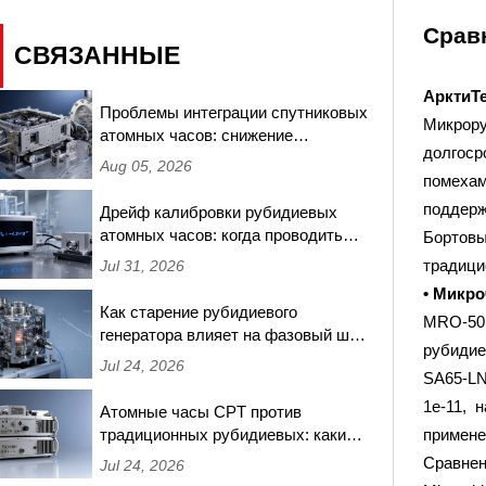
Срав
СВЯЗАННЫЕ
АрктиТ
Проблемы интеграции спутниковых
Микрору
атомных часов: снижение
долгоср
частотных сдвигов, вызванных
Aug 05, 2026
радиацией, в миссиях на низкой
помехам
околоземной орбите
поддерж
Дрейф калибровки рубидиевых
атомных часов: когда проводить
Бортовы
повторное тестирование и какие
традици
Jul 31, 2026
пороги требуют повторной
• Микр
сертификации
Как старение рубидиевого
MRO-50 
генератора влияет на фазовый шум
рубидие
при синхронизации базовых
Jul 24, 2026
SA65-LN
станций 5G — измерения за 18
месяцев
1e-11, 
Атомные часы CPT против
традиционных рубидиевых: какие
примене
обеспечивают лучшую
Сравнен
Jul 24, 2026
долгосрочную стабильность для