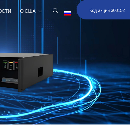

Код акций 300152
ОСТИ
О США

