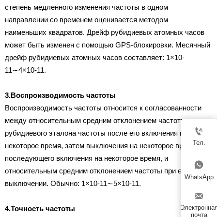
степень медленного изменения частоты в одном
направлении со временем оценивается методом
наименьших квадратов. Дрейф рубидиевых атомных часов
может быть изменен с помощью GPS-блокировки. Месячный
дрейф рубидиевых атомных часов составляет: 1×10-
11∼4×10-11.
3.Воспроизводимость частоты
Воспроизводимость частоты относится к согласованности
между относительным средним отклонением частоты

рубидиевого эталона частоты после его включения на
Тел.
некоторое время, затем выключения на некоторое время и
последующего включения на некоторое время, и

относительным средним отклонением частоты при его
WhatsApp
выключении. Обычно: 1×10-11∼5×10-11.

Электронна
4.Точность частоты
почта