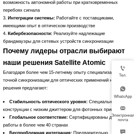
возможность автономной работы при кратковременных
перебоях сигнала
Интеграции системы:
Работайте с поставщиками,
имеющими опыт в оптическом производстве
Кибербезопасности:
Реализуйте надлежащие
брандмауэры для сетевых устройств синхронизации
Почему лидеры отрасли выбирают
наши решения Satellite Atomic

Благодаря более чем 15-летнему опыту специализации в
Тел.
точной синхронизации для оптических применений наши
решения предлагают:

WhatsApp
Стабильность оптического уровня:
Специальные

конструкции с низким джиттером для фотонных применений
Электронна
Глобальное соответствие:
Сертифицированы для
почта
работы в более чем 40 странах

Беспроблемная интеграция:
Предварительно