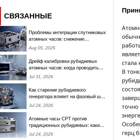
Прин
СВЯЗАННЫЕ
Атомн
Проблемы интеграции спутниковых
обычн
атомных часов: снижение
работ
частотных сдвигов, вызванных
Aug 05, 2026
радиацией, в миссиях на низкой
являе
околоземной орбите
Дрейф калибровки рубидиевых
стала
атомных часов: когда проводить
В тон
повторное тестирование и какие
Jul 31, 2026
рубид
пороги требуют повторной
сертификации
состо
Как старение рубидиевого
генератора влияет на фазовый шум
завер
при синхронизации базовых
Jul 24, 2026
точно
станций 5G — измерения за 18
энерг
месяцев
Атомные часы CPT против
Особен
традиционных рубидиевых: какие
обеспечивают лучшую
герц б
Jul 24, 2026
долгосрочную стабильность для