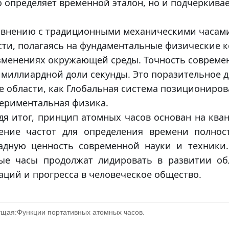
о определяет временной эталон, но и подчеркива
авнению с традиционными механическими часами
сти, полагаясь на фундаментальные физические 
зменениях окружающей среды. Точность современ
имиллиардной доли секунды. Это поразительное 
ие области, как Глобальная система позициониро
периментальная физика.
дя итог, принцип атомных часов основан на ква
ение частот для определения времени полно
адную ценность современной науки и техники
ые часы продолжат лидировать в развитии об
аций и прогресса в человеческое общество.
щая:
Функции портативных атомных часов.