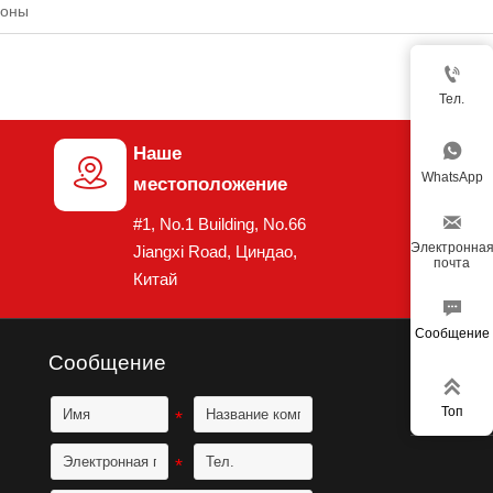
роны

Тел.

Наше

WhatsApp
местоположение

#1, No.1 Building, No.66
Электронна
Jiangxi Road, Циндао,
почта
Китай

Сообщение
Сообщение

Топ