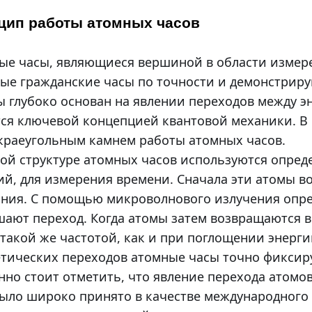
цип работы атомных часов
ые часы, являющиеся вершиной в области измере
ые гражданские часы по точности и демонстриру
ы глубоко основан на явлении переходов между э
тся ключевой концепцией квантовой механики. В 
 краеугольным камнем работы атомных часов.
кой структуре атомных часов используются опред
ий, для измерения времени. Сначала эти атомы в
яния. С помощью микроволнового излучения опр
шают переход. Когда атомы затем возвращаются в
 такой же частотой, как и при поглощении энерги
етических переходов атомные часы точно фиксир
но стоит отметить, что явление перехода атомов
ыло широко принято в качестве международного с