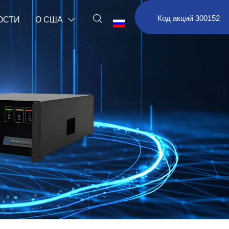

Код акций 300152
ОСТИ
О США

