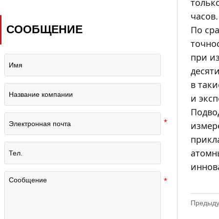
тольк
наземных лабораторий
часов.
синхронизации?
СООБЩЕНИЕ
По ср
точно
при и
десят
в так
и экс
Подво
измер
прикл
атомн
иннов
Предыду