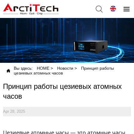


Вы здесь:
HOME
>
Новости
>
Принцип работы

цезиевых атомных часов
Принцип работы цезиевых атомных
часов
Apr 28, 2025
Цезиевые атомные часы — это атомные часы,