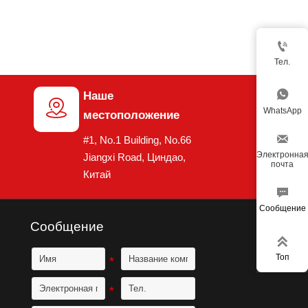

Тел.

Наше

WhatsApp
местоположение

#1, No.1 Building, No.66
Электронна
Jiangxi Road, Циндао,
почта
Китай

Сообщение
Сообщение

Топ