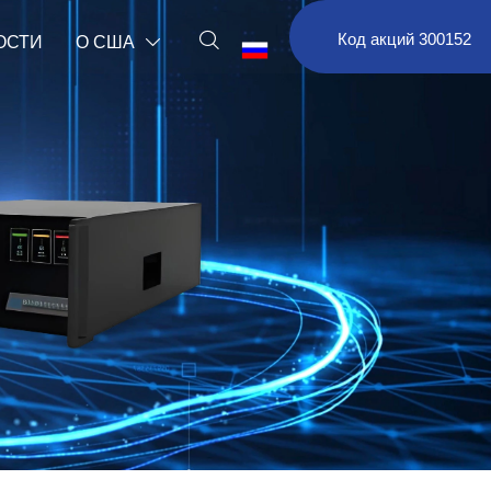

Код акций 300152
ОСТИ
О США

