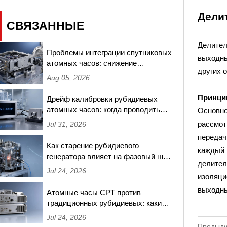
Дели
СВЯЗАННЫЕ
Делител
Проблемы интеграции спутниковых
выходны
атомных часов: снижение
других 
частотных сдвигов, вызванных
Aug 05, 2026
радиацией, в миссиях на низкой
околоземной орбите
Принци
Дрейф калибровки рубидиевых
атомных часов: когда проводить
Основно
повторное тестирование и какие
рассмот
Jul 31, 2026
пороги требуют повторной
передач
сертификации
Как старение рубидиевого
каждый 
генератора влияет на фазовый шум
делител
при синхронизации базовых
Jul 24, 2026
изоляци
станций 5G — измерения за 18
месяцев
выходны
Атомные часы CPT против
традиционных рубидиевых: какие
обеспечивают лучшую
Jul 24, 2026
долгосрочную стабильность для
Предыду