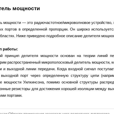
тель мощности
ь мощности — это радиочастотное/микроволновое устройство, 
х портов в определенной пропорции. Он широко используется
областях. Ниже приведено подробное описание делителя мощнос
п работы:
й принцип делителя мощности основан на теории линий пе
рим распространенный микрополосковый делитель мощности, ко
и и выходной линии передачи. Когда входной сигнал поступа
выходной порт через определенную структуру цепи (наприме
е мощности Уилкинсона, помимо основной структуры распре
онные резисторы для достижения хорошей изоляции между вы
ми портами.
щая:
Области применения коаксиального полостного дуплексера