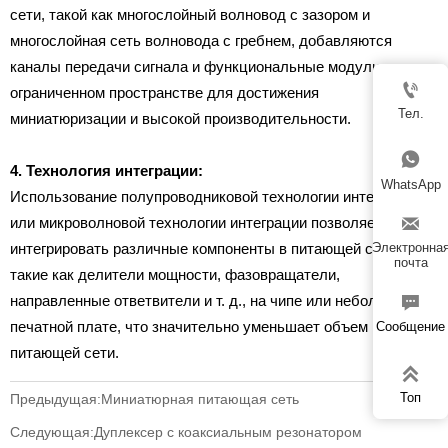
сети, такой как многослойный волновод с зазором и
многослойная сеть волновода с гребнем, добавляются
каналы передачи сигнала и функциональные модули в

ограниченном пространстве для достижения
Тел.
миниатюризации и высокой производительности.

4. Технология интеграции:
WhatsApp
Использование полупроводниковой технологии интеграции

или микроволновой технологии интеграции позволяет
интегрировать различные компоненты в питающей сети,
Электронна
почта
такие как делители мощности, фазовращатели,

направленные ответвители и т. д., на чипе или небольшой
печатной плате, что значительно уменьшает объем
Сообщение
питающей сети.

Топ
Предыдущая:
Миниатюрная питающая сеть
Следующая:
Дуплексер с коаксиальным резонатором