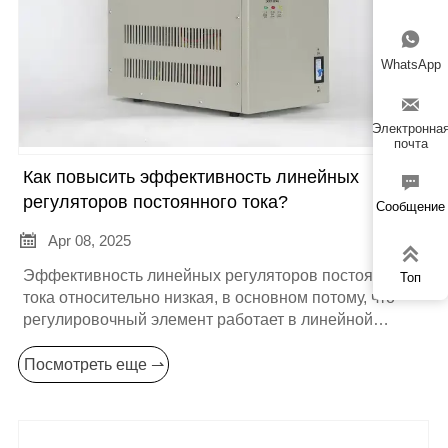

WhatsApp

Электронна
почта
Как повысить эффективность линейных

регуляторов постоянного тока?
Сообщение

Apr 08, 2025

Эффективность линейных регуляторов постоянного
Топ
тока относительно низкая, в основном потому, что
регулировочный элемент работает в линейной
области и генерирует большие потери мощности.
Однако существуют некоторые методы и технологии,
Посмотреть еще ⇀
позволяющие повысить эффективность регуляторов
для более полного удовлетворения потребностей
конкретных приложений. Ниже приводится