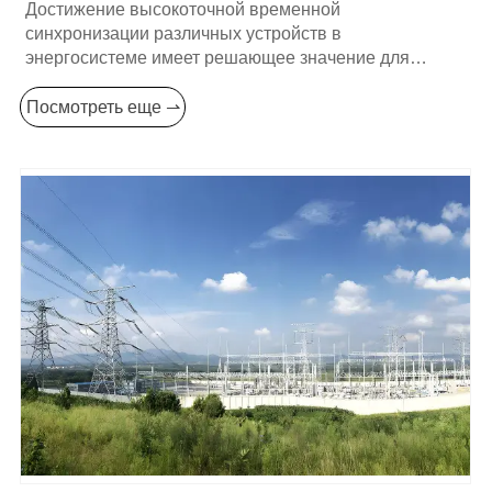
Достижение высокоточной временной
синхронизации различных устройств в
энергосистеме имеет решающее значение для
обеспечения стабильной работы энергосистемы.
Ниже приведены некоторые распространенные и
Посмотреть еще ⇀
эффективные методы: