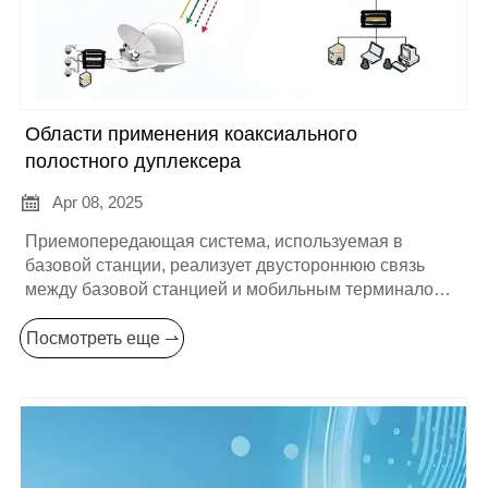
Области применения коаксиального
полостного дуплексера

Apr 08, 2025
Приемопередающая система, используемая в
базовой станции, реализует двустороннюю связь
между базовой станцией и мобильным терминалом,
что позволяет базовой станции передавать и
принимать сигналы одновременно, повышая емкость
Посмотреть еще ⇀
и эффективность системы связи.