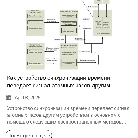
Как устройство синхронизации времени
передает сигнал атомных часов другим
устройствам?

Apr 08, 2025
Устройство синхронизации времени передает сигнал
атомных часов другим устройствам в основном с
помощью следующих распространенных методов,
каждый из которых имеет свои уникальные принципы
и применимые сценарии:
Посмотреть еще ⇀