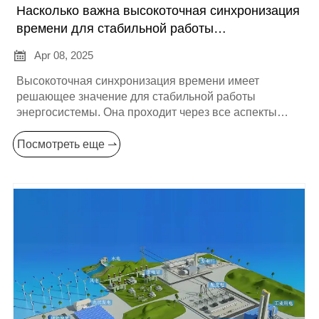
Насколько важна высокоточная синхронизация
времени для стабильной работы
энергосистемы?

Apr 08, 2025
Высокоточная синхронизация времени имеет
решающее значение для стабильной работы
энергосистемы. Она проходит через все аспекты
энергосистемы, от производства электроэнергии, ее
передачи до распределения и потребления
Посмотреть еще ⇀
электроэнергии, и все они неотделимы от точной
синхронизации времени. Ниже мы подробно
рассмотрим ее важность с разных сторон: