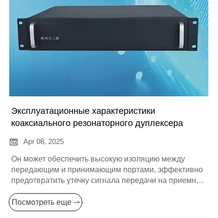
Эксплуатационные характеристики
коаксиального резонаторного дуплексера

Apr 08, 2025
Он может обеспечить высокую изоляцию между
передающим и принимающим портами, эффективно
предотвратить утечку сигнала передачи на приемный
конец, избежать помех для принимаемого сигнала и
обеспечить качество и надежность связи.
Посмотреть еще ⇀