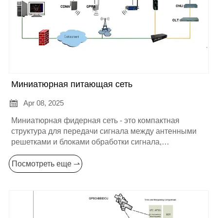
Миниатюрная питающая сеть

Apr 08, 2025
Миниатюрная фидерная сеть - это компактная
структура для передачи сигнала между антенными
решетками и блоками обработки сигнала,
предназначенная для эффективного распределения
и передачи сигнала в небольшом пространстве. Вот
Посмотреть еще ⇀
некоторая информация о ней: