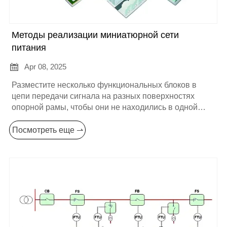
Методы реализации миниатюрной сети
питания

Apr 08, 2025
Разместите несколько функциональных блоков в
цепи передачи сигнала на разных поверхностях
опорной рамы, чтобы они не находились в одной
плоскости, повысьте использование пространства и
сделайте структуру сети питания более компактной.
Посмотреть еще ⇀