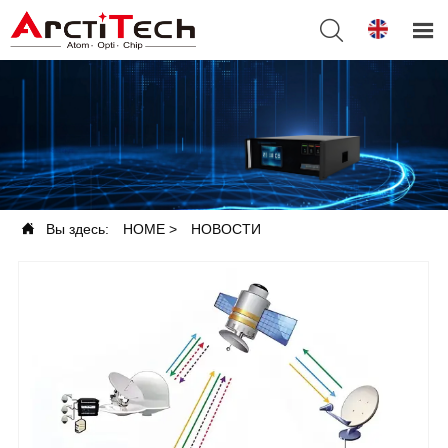



Вы здесь:
HOME
>
НОВОСТИ