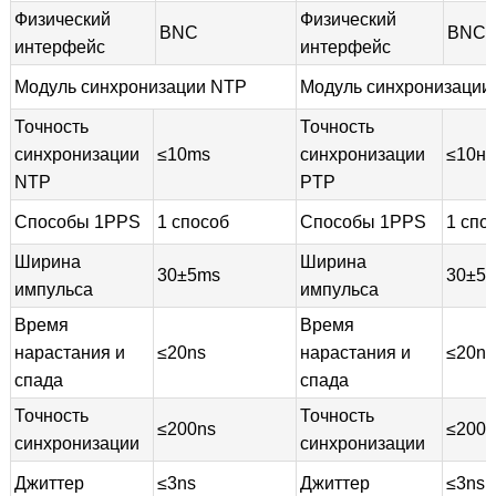
Физический
Физический
BNC
BNC
интерфейс
интерфейс
Модуль синхронизации NTP
Модуль синхронизации
Точность
Точность
синхронизации
≤10ms
синхронизации
≤10нс
NTP
PTP
Способы 1PPS
1 способ
Способы 1PPS
1 спо
Ширина
Ширина
30±5ms
30±5
импульса
импульса
Время
Время
нарастания и
≤20ns
нарастания и
≤20ns
спада
спада
Точность
Точность
≤200ns
≤200n
синхронизации
синхронизации
Джиттер
≤3ns
Джиттер
≤3ns