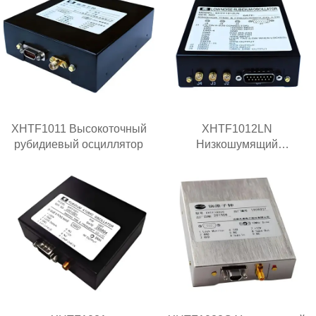
XHTF1011 Высокоточный
XHTF1012LN
рубидиевый осциллятор
Низкошумящий
рубидиевый генератор