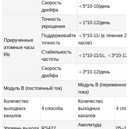
Скорость
＜5*10-10/день
дрейфа
Точность
＜1*10-12/день
укрощения
Поддерживайте
＜5*10-11/ (в течение 2
Прирученные
точность
часов)
атомные часы
Стабильность
Rb
＜1*10-11/1с, ＜3*10-12
частоты
Скорость
＜3*10-12/день
дрейфа
Модуль B (переменног
Модуль B (постоянный ток)
тока)
Количество
Количество
выходных
4 способа
выходных
4 спо
каналов
каналов
Амплитуда
Уровень выхода
RS422
05~10