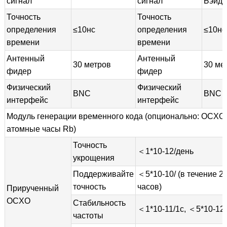
сигнал
сигнал
Бэйдо
Точность
Точность
определения
≤10нс
определения
≤10нс
времени
времени
Антенный
Антенный
30 метров
30 ме
фидер
фидер
Физический
Физический
BNC
BNC
интерфейс
интерфейс
Модуль генерации временного кода (опционально: OCXO
атомные часы Rb)
Точность
＜1*10-12/день
укрощения
Поддерживайте
＜5*10-10/ (в течение 2
точность
часов)
Прирученный
OCXO
Стабильность
＜1*10-11/1с, ＜5*10-12
частоты