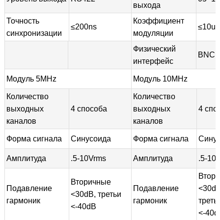
выхода
Точность
Коэффициент
≤200ns
≤10us
синхронизации
модуляции
Физический
BNC
интерфейс
Модуль 5MHz
Модуль 10MHz
Количество
Количество
выходных
4 способа
выходных
4 спо
каналов
каналов
Форма сигнала
Синусоида
Форма сигнала
Сину
Амплитуда
.5-10Vrms
Амплитуда
.5-10
Втор
Вторичные
Подавление
Подавление
<30dB
<30dB, третьи
гармоник
гармоник
треть
<-40dB
<-40d