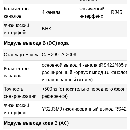
Количество
Физический
4 канала
RJ45
каналов
интерфейс
Физический
БНК
интерфейс
Модуль вывода B (DC) кода
Стандарт B кода
GJB2991A-2008
основной вывод 4 канала (RS422/485 и
Количество
расширенный корпус вывод 16 каналов 
каналов
изолированный вывод)
Точность
<500ns (относительно переднего фронта
синхронизации
референса)
Физический
YS2J3MJ (изолированный выход RS422/
интерфейс
Модуль вывода кода B (AC)