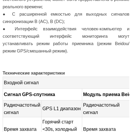
реального времени;
● С расширенной емкостью для выходных сигналов
синхронизации B (AC), B (DC);
● Интерфейс взаимодействия человек-компьютер и
соответствующий интерфейс мониторинга могут
устанавливать режим работы приемника (режим Beidou/
режим GPS/смешанный режим).
Технические характеристики
Входной сигнал
Сигнал GPS-спутника
Модуль приема Bei
Радиочастотный
Радиочастотный
GPS L1 диапазон
сигнал
сигнал
Горячий старт
Время захвата
<30s, холодный
Время захвата