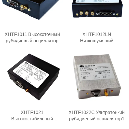
XHTF1011 Высокоточный
XHTF1012LN
рубидиевый осциллятор
Низкошумящий
рубидиевый генератор
XHTF1021
XHTF1022C Ультратонкий
Высокостабильный
рубидиевый осциллятор1
рубидиевый генератор