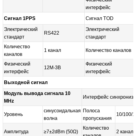
интерфейс
Сигнал 1PPS
Сигнал TOD
Электрический
Электрический
RS422
стандарт
стандарт
Количество
1 канал
Количество каналов
каналов
Физический
Физический
12M-3B
интерфейс
интерфейс
Выходной сигнал
Модуль вывода сигнала 10
Интерфейс синхрониз
MHz
синусоидальная
Полоса
Уровень
10/100/
волна
пропускания
Количество
Амплитуда
≥7±2dBm (50Ω)
2 канала
каналов