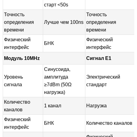
старт <50s
Точность
Точность
определения
Лучше чем 100ns
определения
времени
времени
Физический
Физический
БНК
интерфейс
интерфейс
Модуль 10MHz
Сигнал E1
Синусоида,
Уровень
амплитуда
Электрический
сигнала
≥7dBm (50Ω
стандарт
нагрузка)
Количество
1 канал
Нагрузка
каналов
Физический
БНК
Количество каналов
интерфейс
Физический