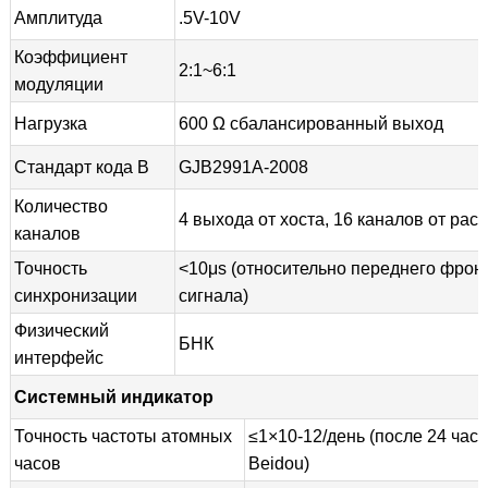
Амплитуда
.5V-10V
Коэффициент
2:1~6:1
модуляции
Нагрузка
600 Ω сбалансированный выход
Стандарт кода B
GJB2991A-2008
Количество
4 выхода от хоста, 16 каналов от ра
каналов
Точность
<10μs (относительно переднего фрон
синхронизации
сигнала)
Физический
БНК
интерфейс
Системный индикатор
Точность частоты атомных
≤1×10-12/день (после 24 час
часов
Beidou)