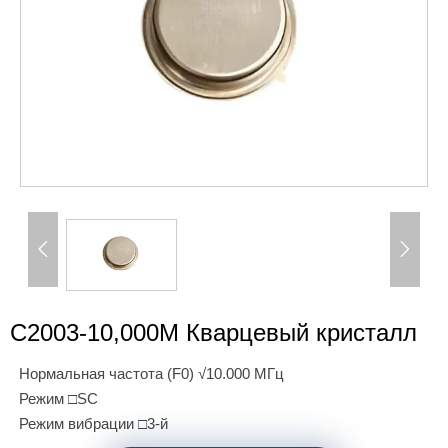


C2003-10,000M Кварцевый кристалл
Нормальная частота (F0) √10.000 МГц
Режим □SC
Режим вибрации □3-й