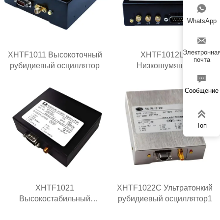

WhatsApp

Электронна
XHTF1011 Высокоточный
XHTF1012LN
почта
рубидиевый осциллятор
Низкошумящий
рубидиевый генератор

Сообщение

Топ
XHTF1021
XHTF1022C Ультратонкий
Высокостабильный
рубидиевый осциллятор1
рубидиевый генератор