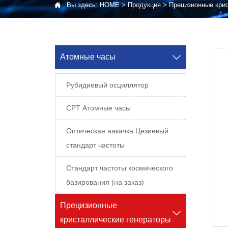

Вы здесь:
HOME
>
Продукция
>
Прецизионные кри
Атомные часы

Рубидиевый осциллятор
CPT Атомные часы
Оптическая накачка Цезиевый
стандарт частоты
Стандарт частоты космического
базирования (на заказ)
Прецизионные

кристаллические генераторы