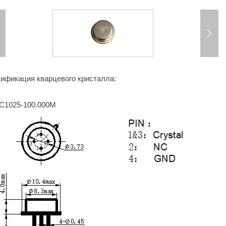


ификация кварцевого кристалла:
 C1025-100.000M