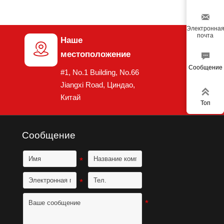

Электронна
почта
Наше

местоположение

Сообщение
#1, No.1 Building, No.66
Jiangxi Road, Циндао,

Китай
Топ
Сообщение