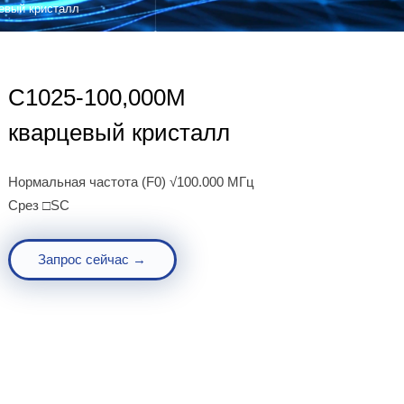
евый кристалл
C1025-100,000M
кварцевый кристалл
Нормальная частота (F0) √100.000 МГц
Срез □SC
Запрос сейчас →