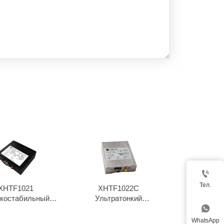

Тел.
XHTF1021
XHTF1022C
костабильный
Ультратонкий

иевый генератор
рубидиевый
осциллятор1
WhatsApp