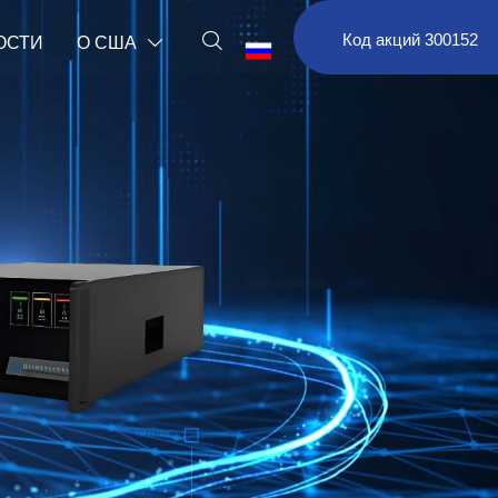

Код акций 300152
ОСТИ
О США

