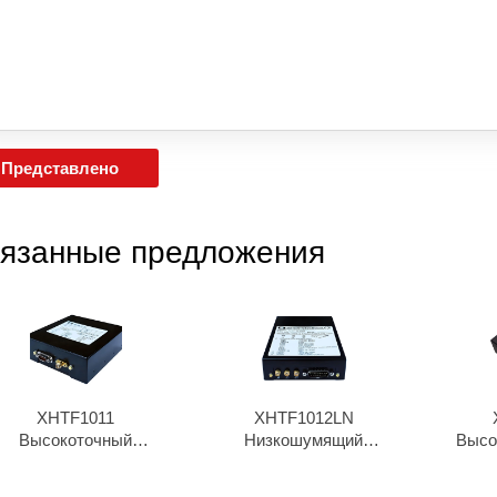
Представлено
язанные предложения
XHTF1011
XHTF1012LN
Высокоточный
Низкошумящий
Высо
рубидиевый
рубидиевый генератор
рубид
осциллятор