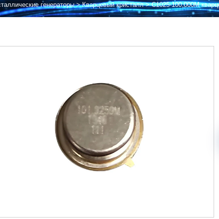
сталлические генераторы
>
Кварцевый кристалл
>
C1025-100,000M кварц