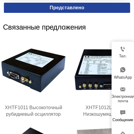
Представлено
Связанные предложения

Тел.

WhatsApp

Электронна
почта
XHTF1011 Высокоточный
XHTF1012LN

рубидиевый осциллятор
Низкошумящий
Сообщение
рубидиевый генератор
