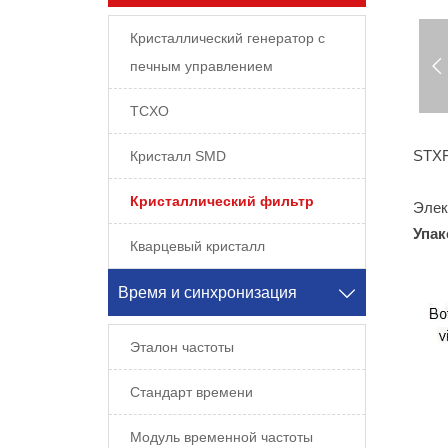
Кристаллический генератор с

печным управлением
TCXO
STXF
Кристалл SMD
Кристаллический фильтр
Элек
Упак
Кварцевый кристалл
Время и синхронизация

Эталон частоты
Стандарт времени
Модуль временной частоты