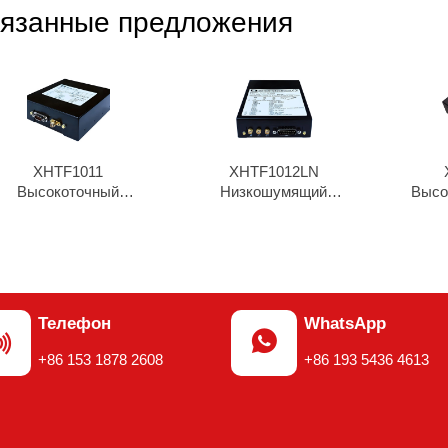
язанные предложения
XHTF1011
XHTF1012LN
Высокоточный
Низкошумящий
Высо
рубидиевый
рубидиевый генератор
рубид
осциллятор
Телефон
WhatsApp


+86 153 1878 2608
+86 193 5436 4613