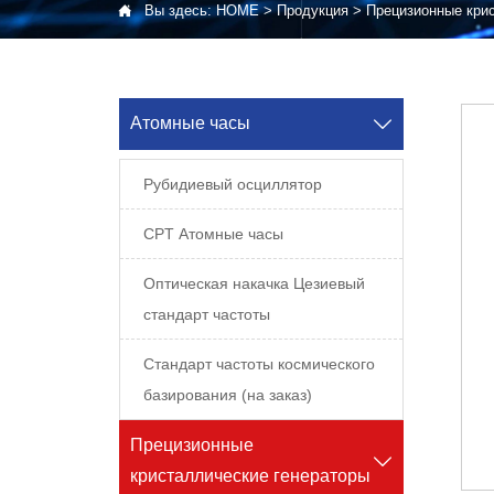

Вы здесь:
HOME
>
Продукция
>
Прецизионные кри
Атомные часы

Рубидиевый осциллятор
CPT Атомные часы
Оптическая накачка Цезиевый
стандарт частоты
Стандарт частоты космического
базирования (на заказ)
Прецизионные

кристаллические генераторы