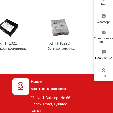
Тел.

WhatsApp

Электронна
почта
XHTF1021
XHTF1022C
костабильный
Ультратонкий

иевый генератор
рубидиевый
Сообщение
осциллятор1

Топ
Наше

местоположение
#1, No.1 Building, No.66
Jiangxi Road, Циндао,
Китай