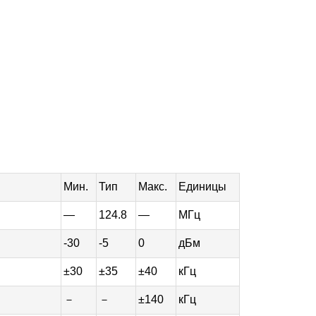
Мин.
Тип
Макс.
Единицы
—
124.8
—
МГц
-30
-5
0
дБм
±30
±35
±40
кГц
－
－
±140
кГц