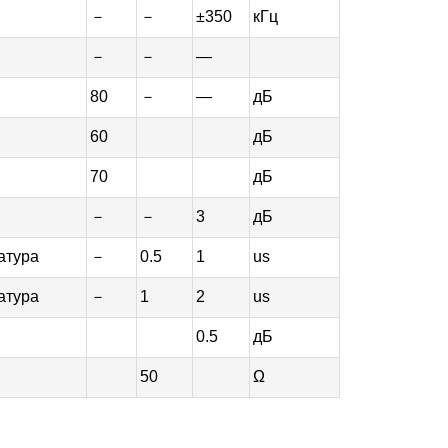
－
－
±350
кГц
－
－
—
80
－
—
дБ
60
дБ
70
дБ
－
－
3
дБ
атура
－
0.5
1
us
атура
－
1
2
us
0.5
дБ
50
Ω