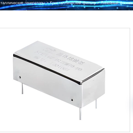
сталлические генераторы
>
Кристаллический фильтр
>
Линейный фазовы