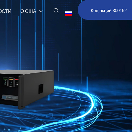

Код акций 300152
ОСТИ
О США

