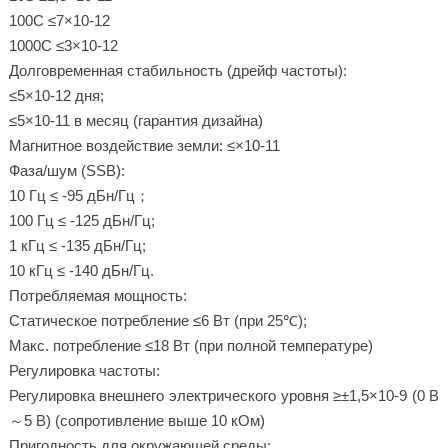
100С ≤7×10-12
1000С ≤3×10-12
Долговременная стабильность (дрейф частоты):
≤5×10-12 дня;
≤5×10-11 в месяц (гарантия дизайна)
Магнитное воздействие земли: ≤×10-11
Фаза/шум (SSB):
10 Гц ≤ -95 дБн/Гц；
100 Гц ≤ -125 дБн/Гц;
1 кГц ≤ -135 дБн/Гц;
10 кГц ≤ -140 дБн/Гц.
Потребляемая мощность:
Статическое потребление ≤6 Вт (при 25℃);
Макс. потребление ≤18 Вт (при полной температуре)
Регулировка частоты:
Регулировка внешнего электрического уровня ≥±1,5×10-9 (0 В
～5 В) (сопротивление выше 10 кОм)
Пригодность для окружающей среды: