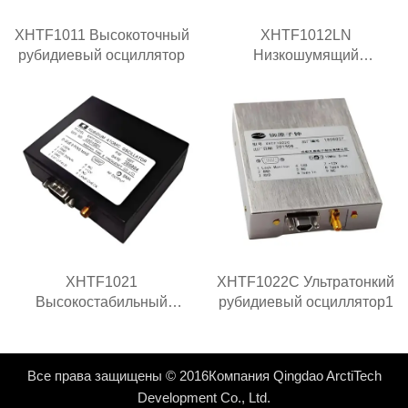
XHTF1011 Высокоточный
XHTF1012LN
рубидиевый осциллятор
Низкошумящий
рубидиевый генератор
XHTF1021
XHTF1022C Ультратонкий
Высокостабильный
рубидиевый осциллятор1
рубидиевый генератор
Все права защищены © 2016Компания Qingdao ArctiTech
Development Co., Ltd.