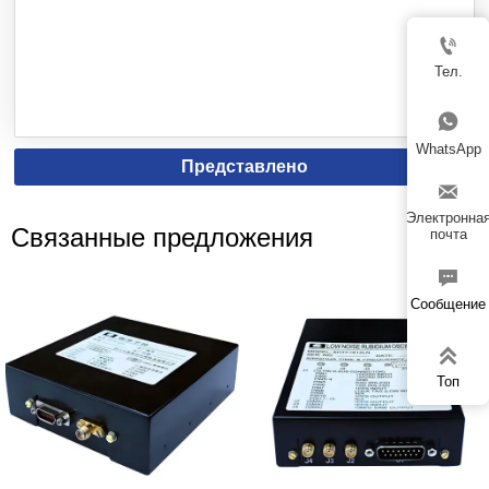

Тел.

WhatsApp
Представлено

Электронна
Связанные предложения
почта

Сообщение

Топ