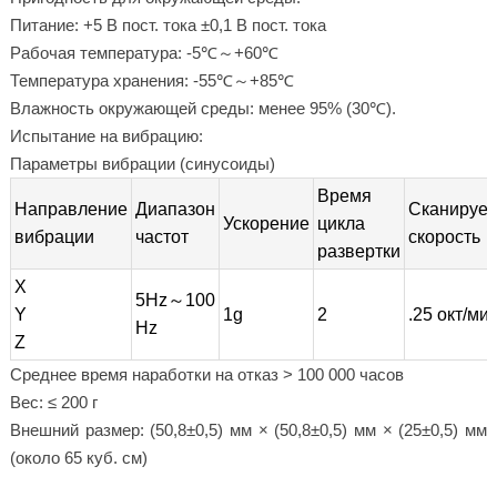
Питание: +5 В пост. тока ±0,1 В пост. тока
Рабочая температура: -5℃～+60℃
Температура хранения: -55℃～+85℃
Влажность окружающей среды: менее 95% (30℃).
Испытание на вибрацию:
Параметры вибрации (синусоиды)
Время
Направление
Диапазон
Сканируе
Ускорение
цикла
вибрации
частот
скорость
развертки
X
5Hz～100
Y
1g
2
.25 окт/ми
Hz
Z
Среднее время наработки на отказ > 100 000 часов
Вес: ≤ 200 г
Внешний размер: (50,8±0,5) мм × (50,8±0,5) мм × (25±0,5) мм
(около 65 куб. см)