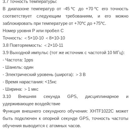
3.7 Точность температуры:
В диапазоне температур от -45℃ до +70℃ его точность
соответствует следующим требованиям, и его можно
заблокировать при температуре от +70℃ до +75℃.
Номер уровня P или пробел C
Точность: ＜5×10-10 ＜8×10-10
3.8 Повторяемость: ＜2×10-11
3.9 Выходной импульс (тот же источник с частотой 10 МГц):
- Частота: 1pps
- Шанель: один
- Электрический уровень (широта): ＞3 В
- Время нарастания: <15нс
- Ширина: ＞1 мкс
3.10 Внешняя секунда GPS, дисциплинарное и
удерживающее воздействие
Функция внешнего секундного обучения: XHTF1022C может
быть подключен к опорной секунде GPS, точность частоты
обучения выводится с атомных часов.