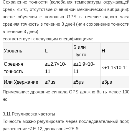
Сохранение точности (колебания температуры окружающей
среды ≤5℃, отсутствие очевидной механической вибрации):
после обучения с помощью GPS в течение одного часа
средняя точность в течение 3 дней (или сохранение точности
в течение 3 дней)
соответствует следующим спецификациям:
S или
Уровень
L
H
Пусто
Средняя
≤±2.7×10-
≤±1.9×10-
≤±1.1×10-11
точность
11
11
Или Удержание
≤7μs
≤5μs
≤3μs
Примечание: дрожание сигнала GPS должно быть менее 100
нс.
3.11 Регулировка частоты
Точность можно регулировать через последовательный порт,
разрешение ≤1E-12, диапазон ≥±2E-9.