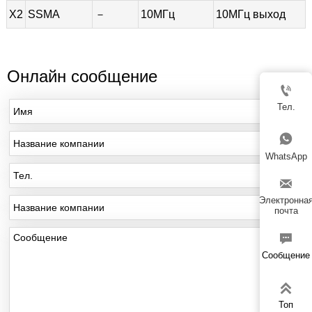
X2
SSMA
－
10МГц
10МГц выход
Онлайн сообщение

Тел.

WhatsApp

Электронна
почта

Сообщение

Топ