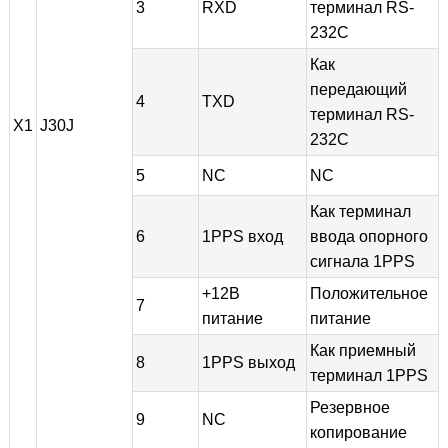
3
RXD
терминал RS-
232C
Как
передающий
4
TXD
терминал RS-
X1
J30J
232C
5
NC
NC
Как терминал
6
1PPS вход
ввода опорного
сигнала 1PPS
+12В
Положительное
7
питание
питание
Как приемный
8
1PPS выход
терминал 1PPS
Резервное
9
NC
копирование