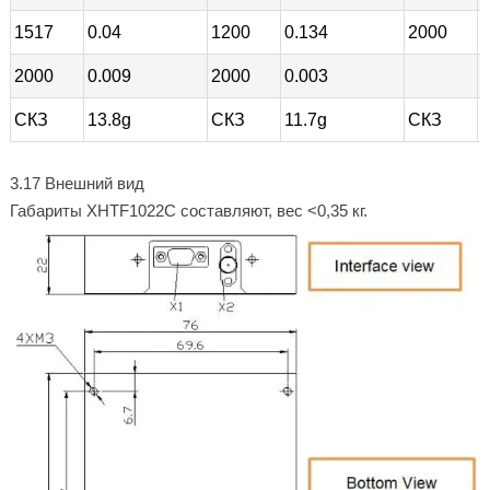
1517
0.04
1200
0.134
2000
0
2000
0.009
2000
0.003
СКЗ
13.8g
СКЗ
11.7g
СКЗ
7
3.17 Внешний вид
Габариты XHTF1022C составляют, вес <0,35 кг.