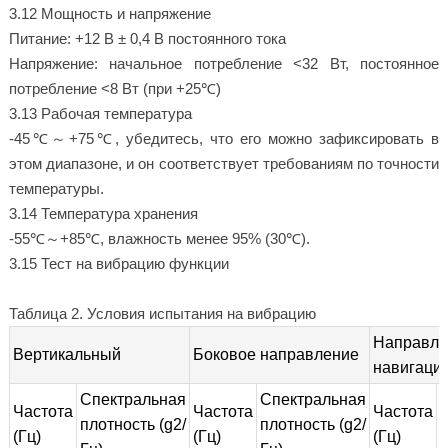
3.12 Мощность и напряжение
Питание: +12 В ± 0,4 В постоянного тока
Напряжение: начальное потребление <32 Вт, постоянное
потребление <8 Вт (при +25℃)
3.13 Рабочая температура
-45℃～+75℃, убедитесь, что его можно зафиксировать в
этом диапазоне, и он соответствует требованиям по точности
температуры.
3.14 Температура хранения
-55℃～+85℃, влажность менее 95% (30℃).
3.15 Тест на вибрацию функции
Таблица 2. Условия испытания на вибрацию
Направле
Вертикальный
Боковое направление
навигаци
Спектральная
Спектральная
Частота
Частота
Частота
плотность (g2/
плотность (g2/
п
(Гц)
(Гц)
(Гц)