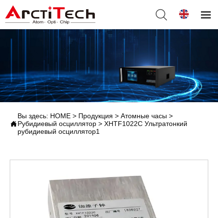


Вы здесь:
HOME
>
Продукция
>
Атомные часы
>

Рубидиевый осциллятор
>
XHTF1022C Ультратонкий
рубидиевый осциллятор1