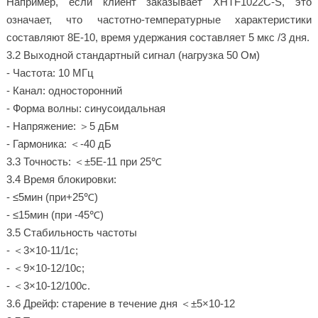
Например, если клиент заказывает XHTF1022C-S, это
означает, что частотно-температурные характеристики
составляют 8E-10, время удержания составляет 5 мкс /3 дня.
3.2 Выходной стандартный сигнал (нагрузка 50 Ом)
- Частота: 10 МГц
- Канал: односторонний
- Форма волны: синусоидальная
- Напряжение: ＞5 дБм
- Гармоника: ＜-40 дБ
3.3 Точность: ＜±5E-11 при 25℃
3.4 Время блокировки:
- ≤5мин (при+25℃)
- ≤15мин (при -45℃)
3.5 Стабильность частоты
- ＜3×10-11/1с;
- ＜9×10-12/10с;
- ＜3×10-12/100с.
3.6 Дрейф: старение в течение дня ＜±5×10-12