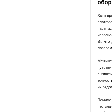
обор
Хотя пр
платфор
часы ис
использ
Вт, что
лазерам
Меньшее
чувстви
вызвать
точност
их рядо
Помимо 
что зна