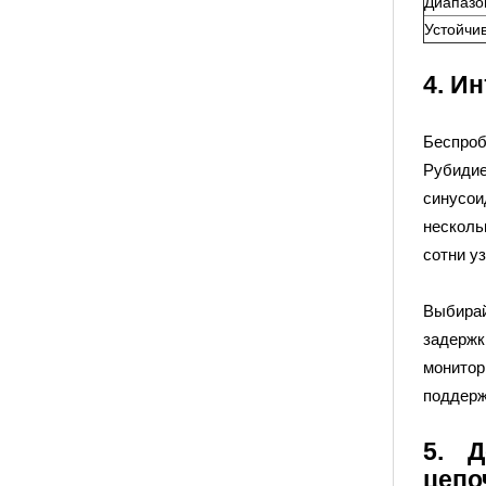
Диапазо
Устойчи
4. И
Беспроб
Рубидие
синусои
несколь
сотни у
Выбирай
задержк
монитор
поддерж
5. Д
цепо