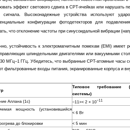
овать эффект светового сдвига в CPT-ячейках или нарушать п
ы сигнала. Высоконадежные устройства используют удар
енциальные конфигурации фотодетекторов для подавлени
ать, что отклонение частоты при синусоидальной вибрации (напр
чно, устойчивость к электромагнитным помехам (EMI) имеет 
управляющих шпиндельными двигателями или вакуумными стола
 30 МГц–1 ГГц. Убедитесь, что выбранные CPT-атомные часы 
т фильтрованные входы питания, экранированные корпуса и вн
Типовое требование (о
тр
системы)
−11
ние Аллана (1с)
−11>< 2 × 10
ляемая мощность (установившийся
< 6 Вт
рогрева до блокировки
< 5 мин