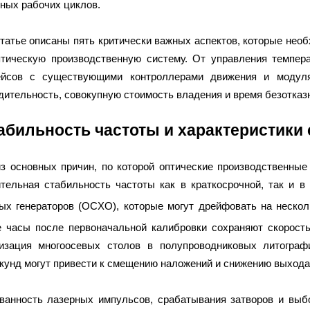
ных рабочих циклов.
статье описаны пять критически важных аспектов, которые нео
тическую производственную систему. От управления темпера
ейсов с существующими контроллерами движения и моду
дительность, совокупную стоимость владения и время безотказ
табильность частоты и характеристики
з основных причин, по которой оптические производственны
тельная стабильность частоты как в краткосрочной, так и в
ых генераторов (OCXO), которые могут дрейфовать на нескол
 часы после первоначальной калибровки сохраняют скорость
изация многоосевых столов в полупроводниковых литограф
кунд могут привести к смещению наложений и снижению выхода
ванность лазерных импульсов, срабатывания затворов и выб