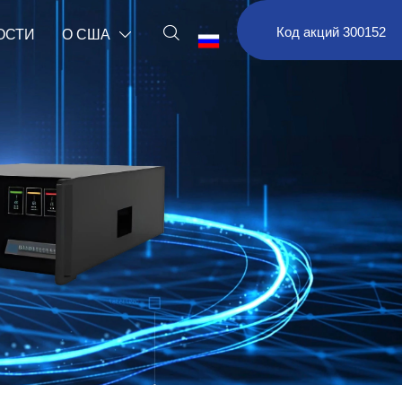

Код акций 300152
ОСТИ
О США

