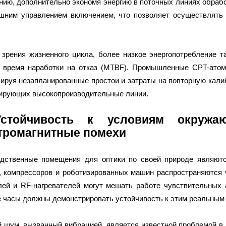
нию, дополнительно экономя энергию в поточных линиях обраб
шним управлением включением, что позволяет осуществлять 
 зрения жизненного цикла, более низкое энергопотребление т
 время наработки на отказ (MTBF). Промышленные CPT-атом
ируя незапланированные простои и затраты на повторную кал
ирующих высокопроизводительные линии.
Устойчивость к условиям окруж
тромагнитные помехи
дственные помещения для оптики по своей природе являютс
, компрессоров и роботизированных машин распространяются ч
лей и RF-нагревателей могут мешать работе чувствительных
 часы должны демонстрировать устойчивость к этим реальным
 шум, вызванный вибрацией, является известной проблемой в 