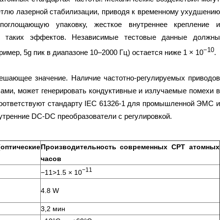
етлю лазерной стабилизации, приводя к временному ухудшению
опоглощающую упаковку, жесткое внутреннее крепление и
я таких эффектов. Независимые тестовые данные должны
−10
имер, 5g пик в диапазоне 10–2000 Гц) остается ниже 1 × 10
.
решающее значение. Наличие частотно-регулируемых приводов
ми, может генерировать кондуктивные и излучаемые помехи в
соответствуют стандарту IEC 61326-1 для промышленной ЭМС и
утренние DC-DC преобразователи с регулировкой.
птические
Производительность современных CPT атомных
часов
−11
−11>1.5 × 10
4.8 W
3,2 мин