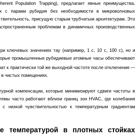
rent Population Trapping), предлагает явные преимущества.
ах с парами рубидия без необходимости в микроволновых
ствительность, присущую старым трубчатым архитектурам. Это
аспространенным проблемам в динамичных производственных
и ключевых значениях тау (например, 1 с, 10 с, 100 с), но и
оторые промышленные рубидиевые атомные часы обеспечивают
врат к практически той же выходной частоте после отключения —
 в чистых помещениях.
турной компенсации, которые минимизируют сдвиги частоты в
темы часто работают вблизи границ зон HVAC, где колебания
 с низкой чувствительностью к температурным градиентам
е температурой в плотных стойках