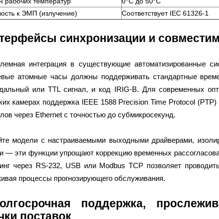
н рабочих температур
0°C до 50°C
вость к ЭМП (излучение)
Соответствует IEC 61326-1
нтерфейсы синхронизации и совместим
лемная интеграция в существующие автоматизированные си
вые атомные часы должны поддерживать стандартные времен
дальный или TTL сигнал, и код IRIG-B. Для современных оп
ких камерах поддержка IEEE 1588 Precision Time Protocol (PTP
злов через Ethernet с точностью до субмикросекунд.
те модели с настраиваемыми выходными драйверами, изолир
и — эти функции упрощают коррекцию временных рассогласован
инг через RS-232, USB или Modbus TCP позволяет проводить 
ивая процессы прогнозирующего обслуживания.
олгосрочная поддержка, прослежи
чки поставок