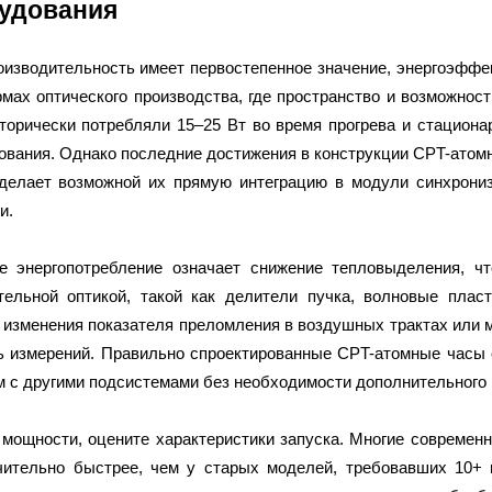
удования
оизводительность имеет первостепенное значение, энергоэффе
мах оптического производства, где пространство и возможно
торически потребляли 15–25 Вт во время прогрева и стациона
ования. Однако последние достижения в конструкции CPT-атомн
 делает возможной их прямую интеграцию в модули синхрони
и.
 энергопотребление означает снижение тепловыделения, чт
тельной оптикой, такой как делители пучка, волновые пла
 изменения показателя преломления в воздушных трактах или 
ь измерений. Правильно спроектированные CPT-атомные часы 
м с другими подсистемами без необходимости дополнительного 
мощности, оцените характеристики запуска. Многие современ
чительно быстрее, чем у старых моделей, требовавших 10+ 