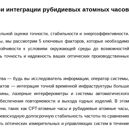
при интеграции рубидиевых атомных часов
льной оценки точности, стабильности и энергоэффективности.
ы, мы рассмотрим 5 ключевых факторов, которые необходимо
тойчивости к условиям окружающей среды до возможностей
ть точность и надежность ваших оптических производственных
ства — будь вы исследователь информации, оператор системы,
рактов — интеграция точной временной инфраструктуры больше
ины, лазерные интерферометры и системы автоматического
обеспечения повторяемости и выхода годных изделий. В этом
ени, таких как CPT-атомные часы и рубидиевые атомные часы,
ревосходную долгосрочную стабильность частоты по сравнению
ть оптических измерительных и управляющих систем в течение