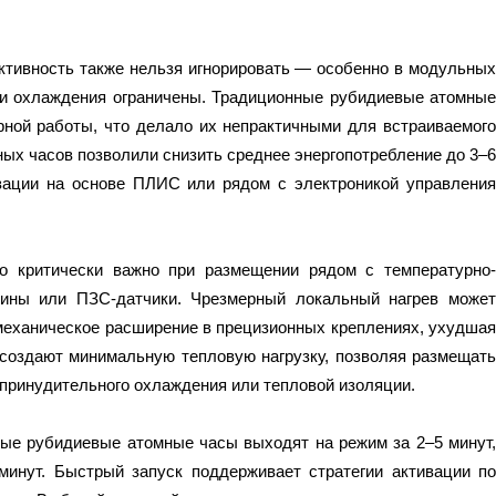
ктивность также нельзя игнорировать — особенно в модульных
сти охлаждения ограничены. Традиционные рубидиевые атомные
рной работы, что делало их непрактичными для встраиваемого
ых часов позволили снизить среднее энергопотребление до 3–6
зации на основе ПЛИС или рядом с электроникой управления
о критически важно при размещении рядом с температурно-
стины или ПЗС-датчики. Чрезмерный локальный нагрев может
механическое расширение в прецизионных креплениях, ухудшая
создают минимальную тепловую нагрузку, позволяя размещать
принудительного охлаждения или тепловой изоляции.
ные рубидиевые атомные часы выходят на режим за 2–5 минут,
минут. Быстрый запуск поддерживает стратегии активации по