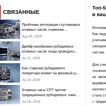
Топ-
СВЯЗАННЫЕ
в ва
Проблемы интеграции спутниковых
Интегра
атомных часов: снижение
Как вед
частотных сдвигов, вызванных
Aug 05, 2026
радиацией, в миссиях на низкой
учитыв
околоземной орбите
синхрон
Дрейф калибровки рубидиевых
атомных часов: когда проводить
систем.
повторное тестирование и какие
Jul 31, 2026
пороги требуют повторной
Для спе
сертификации
Как старение рубидиевого
техниче
генератора влияет на фазовый шум
не явля
при синхронизации базовых
Jul 24, 2026
станций 5G — измерения за 18
выравни
месяцев
контекс
Атомные часы CPT против
традиционных рубидиевых: какие
стало с
обеспечивают лучшую
с тради
Jul 24, 2026
долгосрочную стабильность для