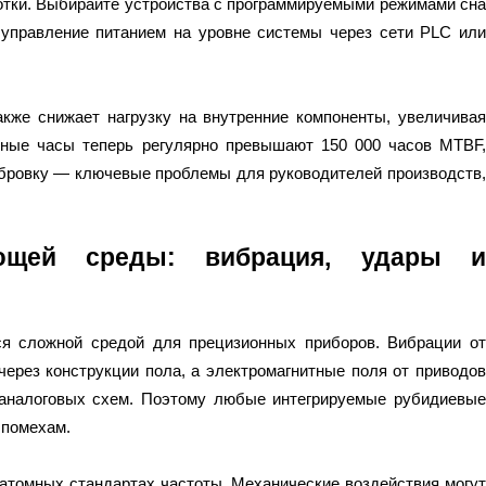
отки. Выбирайте устройства с программируемыми режимами сна
управление питанием на уровне системы через сети PLC или
акже снижает нагрузку на внутренние компоненты, увеличивая
ные часы теперь регулярно превышают 150 000 часов MTBF,
ибровку — ключевые проблемы для руководителей производств,
ающей среды: вибрация, удары и
я сложной средой для прецизионных приборов. Вибрации от
ерез конструкции пола, а электромагнитные поля от приводов
 аналоговых схем. Поэтому любые интегрируемые рубидиевые
 помехам.
атомных стандартах частоты. Механические воздействия могут