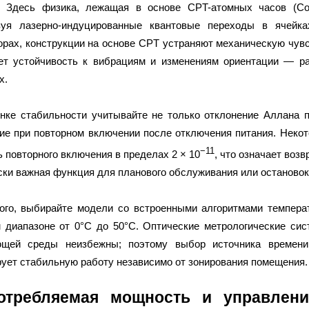
. Здесь физика, лежащая в основе CPT-атомных часов (Cohe
зуя лазерно-индуцированные квантовые переходы в ячейк
орах, конструкции на основе CPT устраняют механическую чув
т устойчивость к вибрациям и изменениям ориентации — р
х.
нке стабильности учитывайте не только отклонение Аллана пр
ие при повторном включении после отключения питания. Нек
−11
ь повторного включения в пределах 2 × 10
, что означает воз
ски важная функция для планового обслуживания или остановок
ого, выбирайте модели со встроенными алгоритмами темпера
 диапазоне от 0°C до 50°C. Оптические метрологические сис
ющей среды неизбежны; поэтому выбор источника времени
рует стабильную работу независимо от зонирования помещения.
отребляемая мощность и управлени