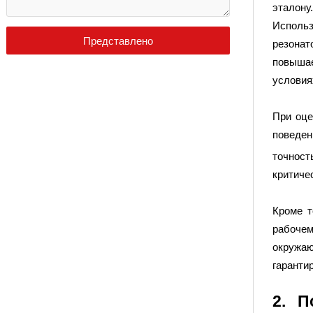
эталону
Исполь
Представлено
резонат
повышае
условия
При оце
поведен
точност
критиче
Кроме т
рабочем
окружа
гаранти
2. П