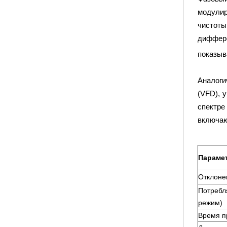
модулир
чистот
диффер
показыв
Аналоги
(VFD), 
спектре
включаю
Параме
Отклоне
Потреб
режим)
Время п