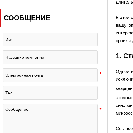
длитель
наземных лабораторий
синхронизации?
СООБЩЕНИЕ
В этой 
вашу оп
интерф
произво
1. С
Одной и
исключи
кварцев
атомные
синхрон
микросе
Согласо