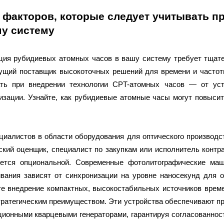
5 факторов, которые следует учитывать 
шу систему
ция рубидиевых атомных часов в вашу систему требует тщате
ущий поставщик высокоточных решений для времени и частот
ать при внедрении технологии CPT-атомных часов — от ус
изации. Узнайте, как рубидиевые атомные часы могут повыси
циалистов в области оборудования для оптического производ
ский оценщик, специалист по закупкам или исполнитель конт
ется опциональной. Современные фотолитографические маш
вания зависят от синхронизации на уровне наносекунд для 
те внедрение компактных, высокостабильных источников врем
тратегическим преимуществом. Эти устройства обеспечивают п
ционными кварцевыми генераторами, гарантируя согласованнос