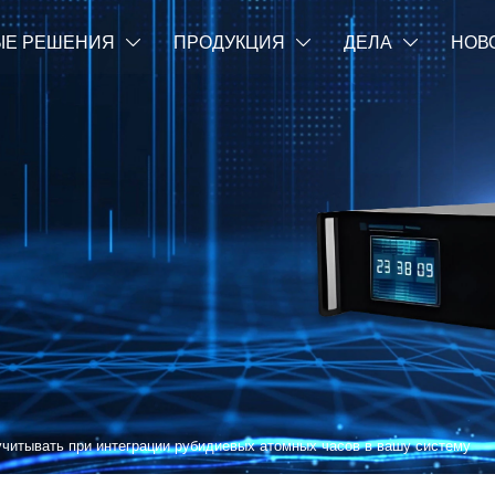
ЫЕ РЕШЕНИЯ
ПРОДУКЦИЯ
ДЕЛА
НОВ



учитывать при интеграции рубидиевых атомных часов в вашу систему