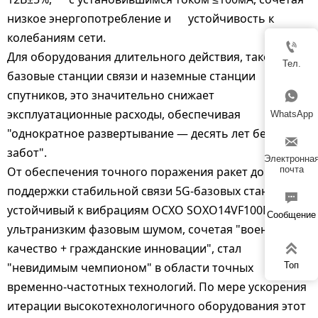
низкое энергопотребление и устойчивость к
колебаниям сети.

Для оборудования длительного действия, такого как
Тел.
базовые станции связи и наземные станции
спутников, это значительно снижает

эксплуатационные расходы, обеспечивая
WhatsApp
"однократное развертывание — десять лет без

забот".
Электронна
От обеспечения точного поражения ракет до
почта
поддержки стабильной связи 5G-базовых станций,

устойчивый к вибрациям OCXO SOXO14VF100MCSG с
Сообщение
ультранизким фазовым шумом, сочетая "военное

качество + гражданские инновации", стал
Топ
"невидимым чемпионом" в области точных
временно-частотных технологий. По мере ускорения
итерации высокотехнологичного оборудования этот