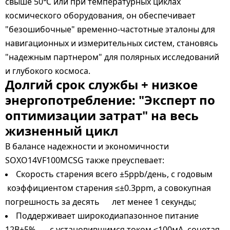
свыше 50
или при температурных циклах
℃
космического оборудования, он обеспечивает
"безошибочные" временно-частотные эталоны для
навигационных и измерительных систем, становясь
"надежным партнером" для полярных исследований
и глубокого космоса.
Долгий срок службы + низкое
энергопотребление: "Эксперт по
оптимизации затрат" на весь
жизненный цикл
В балансе надежности и экономичности
SOXO14VF100MCSG также преуспевает:
Скорость старения всего ±5ppb/день, с годовым
коэффициентом старения ≤±0.3ppm, а совокупная
погрешность за десять лет менее 1 секунды;
Поддерживает широкодиапазонное питание
12В±5%, с установившимся током ≤100мА, сочетая