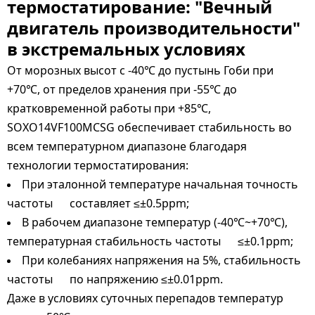
термостатирование: "Вечный
двигатель производительности"
в экстремальных условиях
От морозных высот с -40℃ до пустынь Гоби при
+70℃, от пределов хранения при -55℃ до
кратковременной работы при +85℃,
SOXO14VF100MCSG обеспечивает стабильность во
всем температурном диапазоне благодаря
технологии термостатирования:
При эталонной температуре начальная точность
частоты составляет ≤±0.5ppm;
В рабочем диапазоне температур (-40
~+70
),
℃
℃
температурная стабильность частоты ≤±0.1ppm;
При колебаниях напряжения на 5%, стабильность
частоты по напряжению ≤±0.01ppm.
Даже в условиях суточных перепадов температур