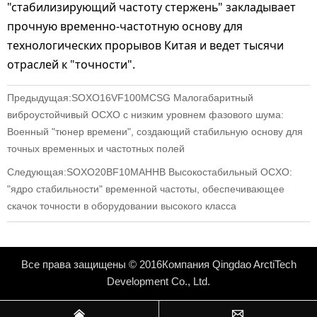
"стабилизирующий частоту стержень" закладывает
прочную временно-частотную основу для
технологических прорывов Китая и ведет тысячи
отраслей к "точности".
Предыдущая:
SOXO16VF100MCSG Малогабаритный
виброустойчивый OCXO с низким уровнем фазового шума:
Военный "тюнер времени", создающий стабильную основу для
точных временных и частотных полей
Следующая:
SOXO20BF10MAHHB Высокостабильный OCXO:
"ядро стабильности" временной частоты, обеспечивающее
скачок точности в оборудовании высокого класса
Все права защищены © 2016Компания Qingdao ArctiTech
Development Co., Ltd.

