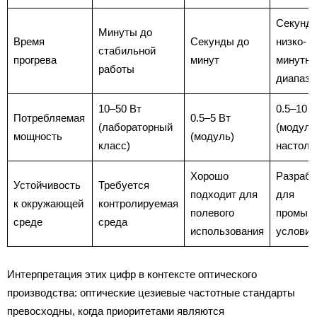
Секунд
Минуты до
Время
Секунды до
низко-
стабильной
прогрева
минут
минутно
работы
диапазо
10–50 Вт
0.5–10 В
Потребляемая
0.5–5 Вт
(лабораторный
(модуль
мощность
(модуль)
класс)
настоль
Хорошо
Разрабо
Устойчивость
Требуется
подходит для
для
к окружающей
контролируемая
полевого
промыш
среде
среда
использования
условий
Интерпретация этих цифр в контексте оптического
производства: оптические цезиевые частотные стандарты
превосходны, когда приоритетами являются