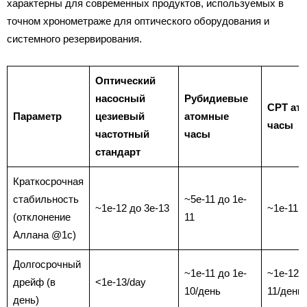
характерны для современных продуктов, используемых в
точном хронометраже для оптического оборудования и
системного резервирования.
Оптический
насосный
Рубидиевые
CPT ат
Параметр
цезиевый
атомные
часы
частотный
часы
стандарт
Краткосрочная
стабильность
~5e-11 до 1e-
~1e-12 до 3e-13
~1e-11 д
(отклонение
11
Аллана @1с)
Долгосрочный
~1e-11 до 1e-
~1e-12 д
дрейф (в
<1e-13/day
10/день
11/день
день)