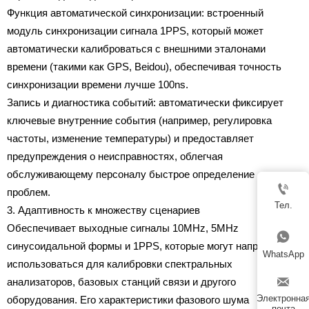
Функция автоматической синхронизации: встроенный
модуль синхронизации сигнала 1PPS, который может
автоматически калиброваться с внешними эталонами
времени (такими как GPS, Beidou), обеспечивая точность
синхронизации времени лучше 100ns.
Запись и диагностика событий: автоматически фиксирует
ключевые внутренние события (например, регулировка
частоты, изменение температуры) и предоставляет
предупреждения о неисправностях, облегчая
обслуживающему персоналу быстрое определение

проблем.
Тел.
3. Адаптивность к множеству сценариев
Обеспечивает выходные сигналы 10MHz, 5MHz

синусоидальной формы и 1PPS, которые могут напрямую
WhatsApp
использоваться для калибровки спектральных

анализаторов, базовых станций связи и другого
Электронна
оборудования. Его характеристики фазового шума
почта